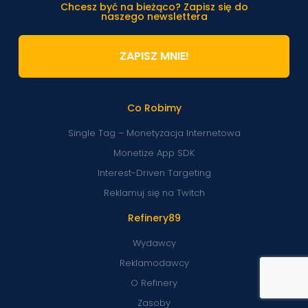
Chcesz być na bieżąco? Zapisz się do
naszego newslettera
ZAPISZ MNIE!
Co Robimy
Single Tag – Monetyzacja Internetowa
Monetize App SDK
Interest-Driven Targeting
Reklamuj się na Twitch
Refinery89
Wydawcy
Reklamodawcy
O Refinery
Zasoby