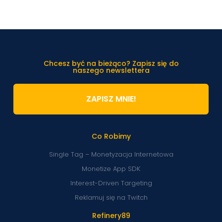
Chcesz być na bieżąco? Zapisz się do
naszego newslettera
ZAPISZ MNIE!
Co Robimy
Single Tag – Monetyzacja Internetowa
Monetize App SDK
Interest-Driven Targeting
Reklamuj się na Twitch
Refinery89