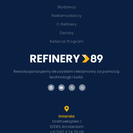
Wydawcy
Reklamodawcy
O Refinery
Zasoby
Referral Program
Rewolucjonizujemy ekosystem reklamowy za pomocą
technologii i ludzi.
Holandia
Overhoeksplein 1
1031KS Amsterdam
+31 (06) 11 74 78 09