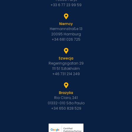
+33 6 77 23 99 59
Niemcy
Hermannstraße 13
20095 Hamburg
+34 681 026 725
Szwecja
Regeringsgatan 29
111 51 Sztokholm
+46 731 214 249
Brazylia
Rio Claro, 241
01332-010 São Paulo
+34 650 828 529