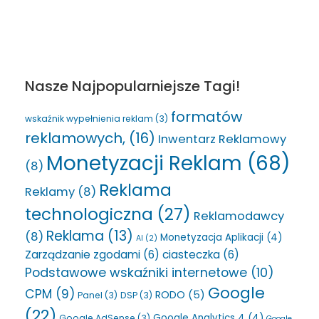
Nasze Najpopularniejsze Tagi!
formatów
wskaźnik wypełnienia reklam
(3)
reklamowych,
(16)
Inwentarz Reklamowy
Monetyzacji Reklam
(68)
(8)
Reklama
Reklamy
(8)
technologiczna
(27)
Reklamodawcy
Reklama
(13)
(8)
Monetyzacja Aplikacji
(4)
AI
(2)
Zarządzanie zgodami
(6)
ciasteczka
(6)
Podstawowe wskaźniki internetowe
(10)
Google
CPM
(9)
RODO
(5)
Panel
(3)
DSP
(3)
(22)
Google Analytics 4
(4)
Google AdSense
(3)
Google