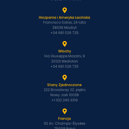
Hiszpania i Ameryka Łacińska
Francisco Salas, 24 lata
28039 Madryt
+34 681 026 725
Włochy
Via Giuseppe Mazzini, 9
20123 Mediolan
+34 681 026 725
Stany Zjednoczone
222 Broadway 22. piętro
Nowy Jork 10038
+1 332 240 3319
Francja
92 Av. Champs-Élysées
75008 Paryż