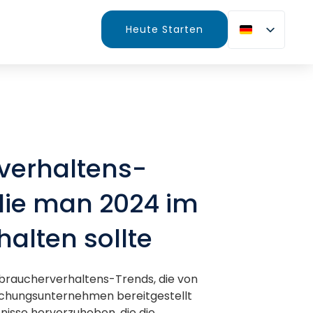
Heute Starten
e
erhaltens-
die man 2024 im
alten sollte
braucherverhaltens-Trends, die von
chungsunternehmen bereitgestellt
isse hervorzuheben, die die