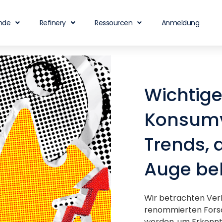
nde
Refinery
Ressourcen
Anmeldung
Wichtig
Konsumv
Trends, 
Auge beh
Wir betrachten Ver
renommierten Fors
werden, um Erkenntn