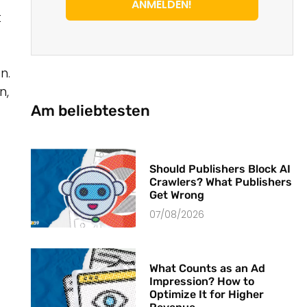
ANMELDEN!
t
n.
n,
Am beliebtesten
Should Publishers Block AI
Crawlers? What Publishers
Get Wrong
07/08/2026
What Counts as an Ad
Impression? How to
Optimize It for Higher