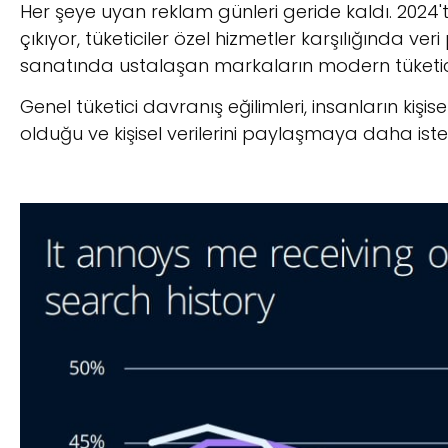
Her şeye uyan reklam günleri geride kaldı. 2024'te
çıkıyor, tüketiciler özel hizmetler karşılığında ve
sanatında ustalaşan markaların modern tüketici
Genel tüketici davranış eğilimleri, insanların kişi
olduğu ve kişisel verilerini paylaşmaya daha iste