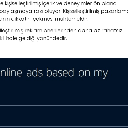
 kişiselleştirilmiş içerik ve deneyimler ön plana
ri paylaşmaya razı oluyor. Kişiselleştirilmiş pazarlam
nin dikkatini çekmesi muhtemeldir.
selleştirilmiş reklam önerilerinden daha az rahatsız
kli hale geldiği yönündedir.