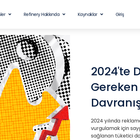
ler
Refinery Hakkında
Kaynaklar
Giriş
2024'te 
Gereken 
Davranış
2024 yılında reklamcı
vurgulamak için sayg
sağlanan tüketici da