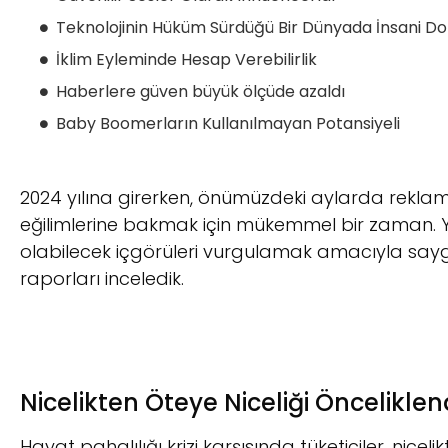
Teknolojinin Hüküm Sürdüğü Bir Dünyada İnsani 
İklim Eyleminde Hesap Verebilirlik
Haberlere güven büyük ölçüde azaldı
Baby Boomerların Kullanılmayan Potansiyeli
2024 yılına girerken, önümüzdeki aylarda reklam
eğilimlerine bakmak için mükemmel bir zaman. Yay
olabilecek içgörüleri vurgulamak amacıyla saygı
raporları inceledik.
Nicelikten Öteye Niceliği Öncelikl
Hayat pahalılığı krizi karşısında tüketiciler, nice