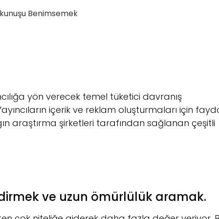
Dokunuşu Benimsemek
cılığa yön verecek temel tüketici davranış
ıncıların içerik ve reklam oluşturmaları için fayda
n araştırma şirketleri tarafından sağlanan çeşitli
endirmek ve uzun ömürlülük aramak.
likten çok niteliğe giderek daha fazla değer veriyor. 