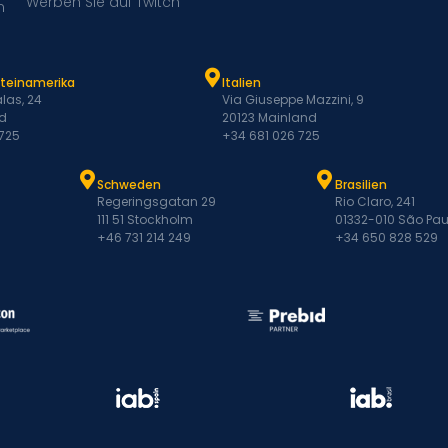
Werben Sie auf Twitch
m
ateinamerika
Italien
las, 24
Via Giuseppe Mazzini, 9
d
20123 Mainland
 725
+34 681 026 725
Schweden
Brasilien
Regeringsgatan 29
Rio Claro, 241
111 51 Stockholm
01332-010 São Pau
+46 731 214 249
+34 650 828 529