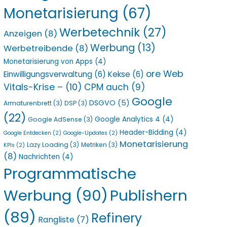
Monetarisierung
(67)
Werbetechnik
(27)
Anzeigen
(8)
Werbung
(13)
Werbetreibende
(8)
Monetarisierung von Apps
(4)
ore Web
Einwilligungsverwaltung
(6)
Kekse
(6)
Vitals-Krise –
(10)
CPM auch
(9)
Google
DSGVO
(5)
Armaturenbrett
(3)
DSP
(3)
(22)
Google Analytics 4
(4)
Google AdSense
(3)
Header-Bidding
(4)
Google Entdecken
(2)
Google-Updates
(2)
Monetarisierung
Lazy Loading
(3)
Metriken
(3)
KPIs
(2)
(8)
Nachrichten
(4)
Programmatische
Werbung
(90)
Publishern
(89)
Refinery
Rangliste
(7)