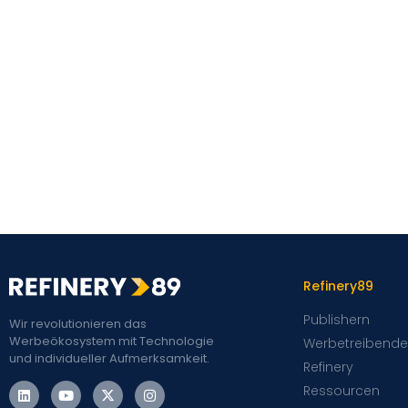
Refinery89
Publishern
Wir revolutionieren das
Werbeökosystem mit Technologie
Werbetreibende
und individueller Aufmerksamkeit.
Refinery
Ressourcen