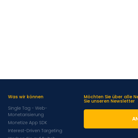
Was wir können
Möchten Sie über alle 
Sie unseren Newsletter
Single Tag - Web-
Monetarisierung
A
Monetize App SDK
Interest-Driven Targeting