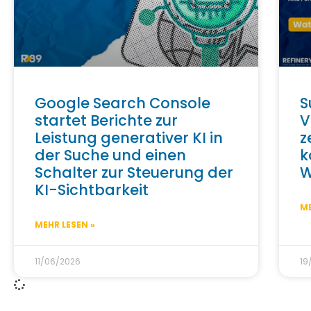
Google Search Console
S
startet Berichte zur
V
Leistung generativer KI in
z
der Suche und einen
k
Schalter zur Steuerung der
W
KI-Sichtbarkeit
ME
MEHR LESEN »
11/06/2026
19