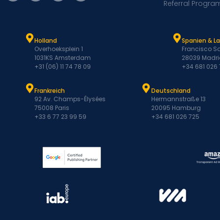
Referral Progra
Holland
Spanien & L
Overhoeksplein 1
Francisco Sa
1031KS Amsterdam
28039 Madri
+31 (06) 11 74 78 09
+34 681 026
Frankreich
Deutschland
92 Av. Champs-Élysées
Hermannstraße 13
75008 Paris
20095 Hamburg
+33 6 77 23 99 59
+34 681 026 725