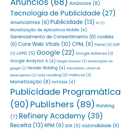
Anúncios
(68)
Anúncios
(8)
Tecnologia de Publicidade
(27)
Publicidade
(13)
Anunciantes
(8)
IA
(2)
Monetização de Aplicativos Mobile
(4)
Gerenciamento de Consentimento
(6)
cookies
Core Web Vitals
(10)
CPM,
(9)
(6)
Painel
(3)
DSP
Google
(22)
LGPD
(5)
(3)
Google AdSense
(3)
Google Analytics 4
(4)
Google Discover
(2)
atualizações do
Header Bidding
(4)
google
(2)
Indicadores-chave de
Lazy Loading
(3)
métricas
(3)
desempenho
(2)
Monetização
(8)
notícias
(4)
Publicidade Programática
(90)
Publishers
(89)
Ranking
Refinery Academy
(39)
(7)
Receita
(13)
RPM
(9)
sazonalidade
(6)
SDK
(5)