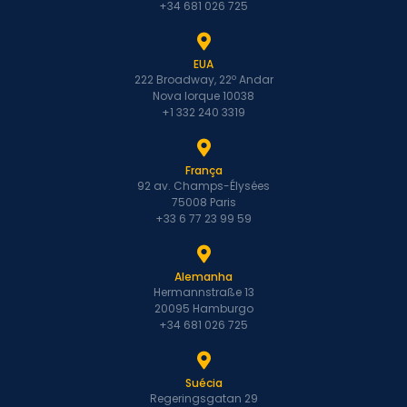
+34 681 026 725
EUA
222 Broadway, 22º Andar
Nova Iorque 10038
+1 332 240 3319
França
92 av. Champs-Élysées
75008 Paris
+33 6 77 23 99 59
Alemanha
Hermannstraße 13
20095 Hamburgo
+34 681 026 725
Suécia
Regeringsgatan 29