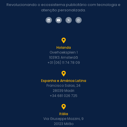
Revolucionando o ecossistema publicitário com tecnologia e
atenção personalizada.
Holanda
Overhoeksplein 1
1031KS Amsterdã
+31 (06) 11 74 78 09
Espanha e América Latina
Francisco Salas, 24
28039 Madri
+34 681 026 725
Itália
Via Giuseppe Mazzini, 9
20123 Milão