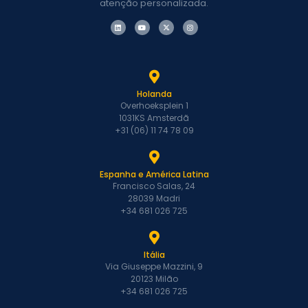
atenção personalizada.
Holanda
Overhoeksplein 1
1031KS Amsterdã
+31 (06) 11 74 78 09
Espanha e América Latina
Francisco Salas, 24
28039 Madri
+34 681 026 725
Itália
Via Giuseppe Mazzini, 9
20123 Milão
+34 681 026 725