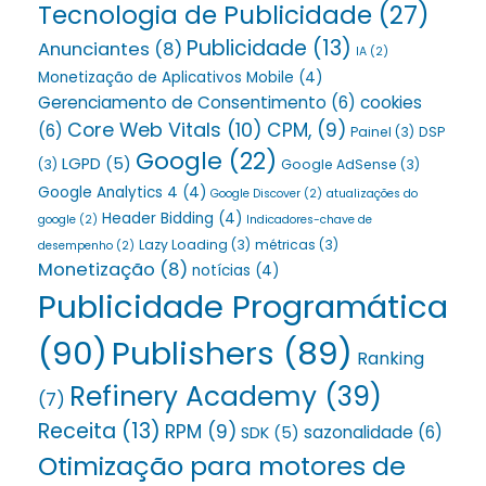
Tecnologia de Publicidade
(27)
Publicidade
(13)
Anunciantes
(8)
IA
(2)
Monetização de Aplicativos Mobile
(4)
Gerenciamento de Consentimento
(6)
cookies
Core Web Vitals
(10)
CPM,
(9)
(6)
Painel
(3)
DSP
Google
(22)
LGPD
(5)
(3)
Google AdSense
(3)
Google Analytics 4
(4)
Google Discover
(2)
atualizações do
Header Bidding
(4)
google
(2)
Indicadores-chave de
Lazy Loading
(3)
métricas
(3)
desempenho
(2)
Monetização
(8)
notícias
(4)
Publicidade Programática
(90)
Publishers
(89)
Ranking
Refinery Academy
(39)
(7)
Receita
(13)
RPM
(9)
sazonalidade
(6)
SDK
(5)
Otimização para motores de