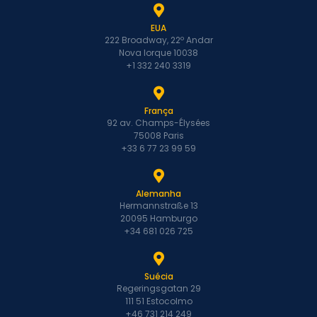
EUA
222 Broadway, 22º Andar
Nova Iorque 10038
+1 332 240 3319
França
92 av. Champs-Élysées
75008 Paris
+33 6 77 23 99 59
Alemanha
Hermannstraße 13
20095 Hamburgo
+34 681 026 725
Suécia
Regeringsgatan 29
111 51 Estocolmo
+46 731 214 249