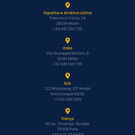
Espanha e América Latina
Francisco Salas, 24
28039 Madri
+34 681 026 725
Itália
Via Giuseppe Mazzini, 9
20123 Milão
+34 681 026 725
EUA
222 Broadway, 22º Andar
Nova Iorque 10038
+1 332 240 3319
França
92 av. Champs-Élysées
75008 Paris
+33 6 77 23 99 59