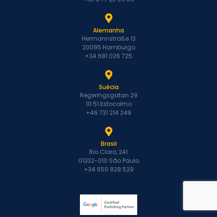
Alemanha
Hermannstraße 13
20095 Hamburgo
+34 681 026 725
Suécia
Regeringsgatan 29
111 51 Estocolmo
+46 731 214 249
Brasil
Rio Claro, 241
01332-010 São Paulo
+34 650 828 529