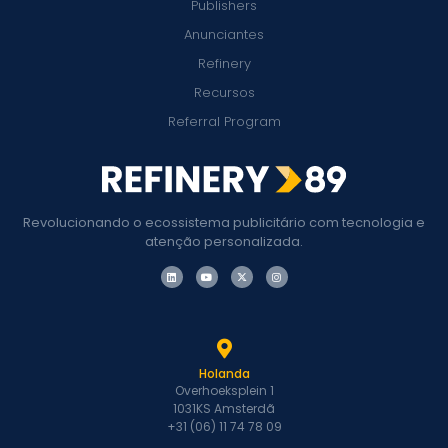
Publishers
Anunciantes
Refinery
Recursos
Referral Program
Revolucionando o ecossistema publicitário com tecnologia e
atenção personalizada.
Holanda
Overhoeksplein 1
1031KS Amsterdã
+31 (06) 11 74 78 09