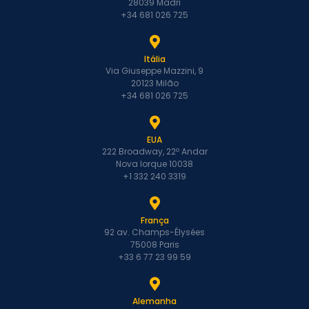
28039 Madri
+34 681 026 725
Itália
Via Giuseppe Mazzini, 9
20123 Milão
+34 681 026 725
EUA
222 Broadway, 22º Andar
Nova Iorque 10038
+1 332 240 3319
França
92 av. Champs-Élysées
75008 Paris
+33 6 77 23 99 59
Alemanha