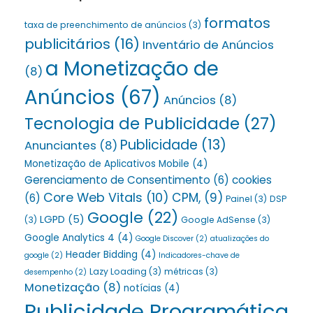
formatos
taxa de preenchimento de anúncios
(3)
publicitários
(16)
Inventário de Anúncios
a Monetização de
(8)
Anúncios
(67)
Anúncios
(8)
Tecnologia de Publicidade
(27)
Publicidade
(13)
Anunciantes
(8)
Monetização de Aplicativos Mobile
(4)
Gerenciamento de Consentimento
(6)
cookies
Core Web Vitals
(10)
CPM,
(9)
(6)
Painel
(3)
DSP
Google
(22)
LGPD
(5)
(3)
Google AdSense
(3)
Google Analytics 4
(4)
Google Discover
(2)
atualizações do
Header Bidding
(4)
google
(2)
Indicadores-chave de
Lazy Loading
(3)
métricas
(3)
desempenho
(2)
Monetização
(8)
notícias
(4)
Publicidade Programática