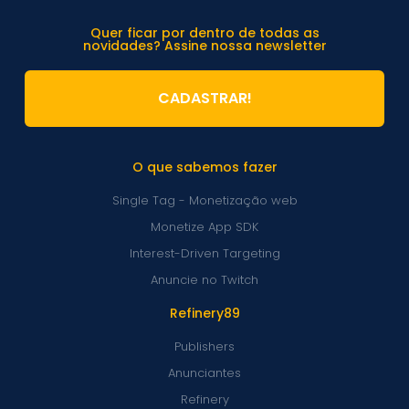
Quer ficar por dentro de todas as
novidades? Assine nossa newsletter
CADASTRAR!
O que sabemos fazer
Single Tag - Monetização web
Monetize App SDK
Interest-Driven Targeting
Anuncie no Twitch
Refinery89
Publishers
Anunciantes
Refinery