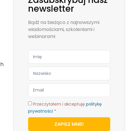
Zasubskrybuj nasz
newsletter
Bądź na bieżąco z najnowszymi
wiadomościami, szkoleniami i
webinarami
ch
Przeczytałem i akceptuję
politykę
prywatności
*
ZAPISZ MNIE!