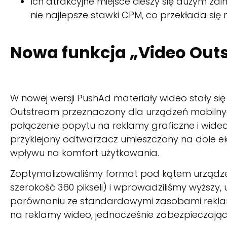
Ich atrakcyjne miejsce cieszy się dużym z
nie najlepsze stawki CPM, co przekłada się
Nowa funkcja „Video Out
W nowej wersji PushAd materiały wideo stały si
Outstream przeznaczony dla urządzeń mobilnyc
połączenie popytu na reklamy graficzne i wide
przyklejony odtwarzacz umieszczony na dole 
wpływu na komfort użytkowania.
Zoptymalizowaliśmy format pod kątem urządze
szerokość 360 pikseli) i wprowadziliśmy wyższy
porównaniu ze standardowymi zasobami rekla
na reklamy wideo, jednocześnie zabezpieczają