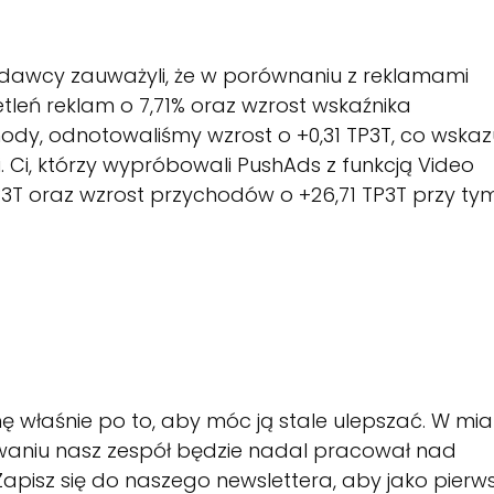
ydawcy zauważyli, że w porównaniu z reklamami
tleń reklam o 7,71% oraz wzrost wskaźnika
chody, odnotowaliśmy wzrost o +0,31 TP3T, co wskaz
i, którzy wypróbowali PushAds z funkcją Video
3T oraz wzrost przychodów o +26,71 TP3T przy ty
 właśnie po to, aby móc ją stale ulepszać. W mia
aniu nasz zespół będzie nadal pracował nad
apisz się do naszego newslettera, aby jako pierw