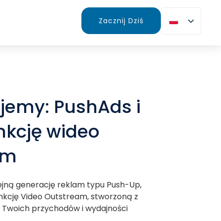
Zacznij Dziś
jemy: PushAds i
nkcję wideo
am
ejną generację reklam typu Push-Up,
nkcję Video Outstream, stworzoną z
u Twoich przychodów i wydajności