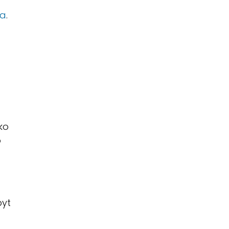
ia
.
ko
o
pyt