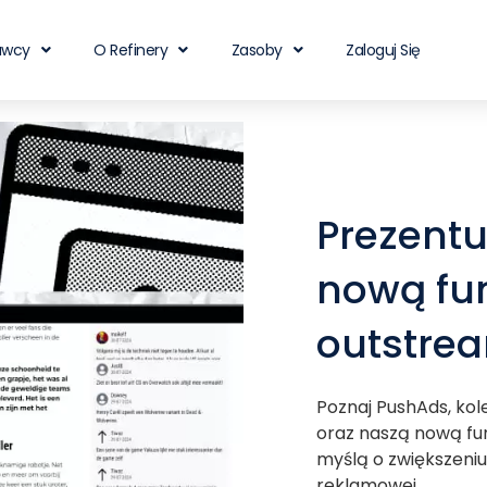
awcy
O Refinery
Zasoby
Zaloguj Się
Prezentu
nową fu
outstre
Poznaj PushAds, kol
oraz naszą nową fu
myślą o zwiększeni
reklamowej.