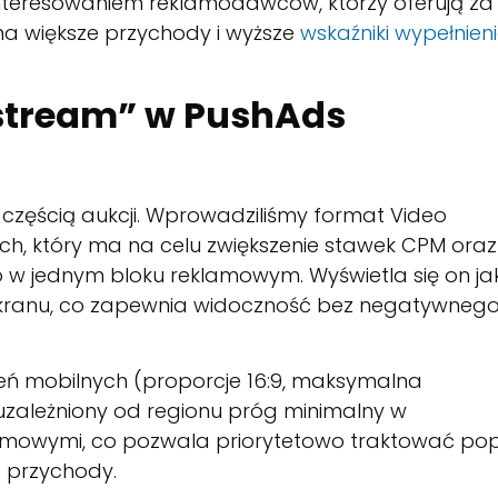
ainteresowaniem reklamodawców, którzy oferują za
 na większe przychody i wyższe
wskaźniki wypełnien
stream” w PushAds
ę częścią aukcji. Wprowadziliśmy format Video
h, który ma na celu zwiększenie stawek CPM oraz
o w jednym bloku reklamowym. Wyświetla się on ja
ekranu, co zapewnia widoczność bez negatywneg
ń mobilnych (proporcje 16:9, maksymalna
, uzależniony od regionu próg minimalny w
mowymi, co pozwala priorytetowo traktować po
c przychody.