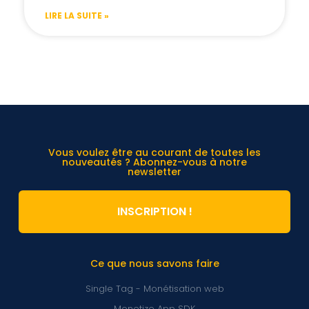
LIRE LA SUITE »
Vous voulez être au courant de toutes les
nouveautés ? Abonnez-vous à notre
newsletter
INSCRIPTION !
Ce que nous savons faire
Single Tag - Monétisation web
Monetize App SDK