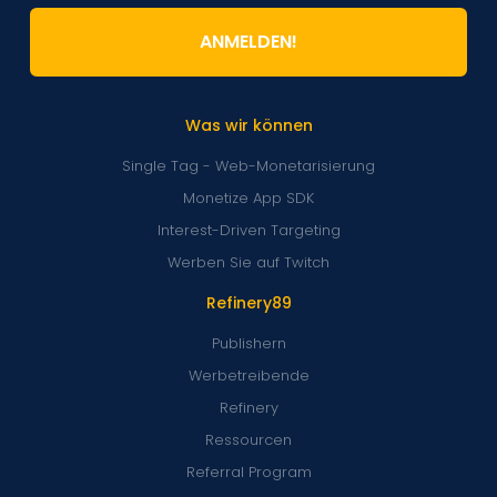
ANMELDEN!
Was wir können
Single Tag - Web-Monetarisierung
Monetize App SDK
Interest-Driven Targeting
Werben Sie auf Twitch
Refinery89
Publishern
Werbetreibende
Refinery
Ressourcen
Referral Program