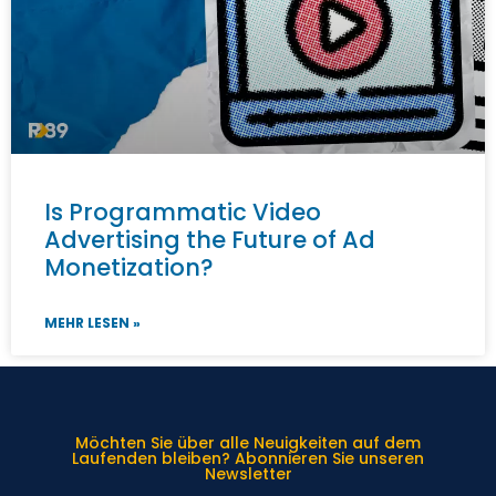
Is Programmatic Video
Advertising the Future of Ad
Monetization?
MEHR LESEN »
Möchten Sie über alle Neuigkeiten auf dem
Laufenden bleiben? Abonnieren Sie unseren
Newsletter