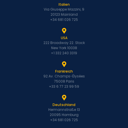
Italien
Via Giuseppe Mazzini, 9
20123 Mainland
+34 681 026 725
USA
222 Broadway 22. Stock
New York 10038
+1 332 240 3319
Frankreich
92 Av. Champs-Élysées
75008 Paris
+33 6 77 23 99 59
Deutschland
Hermannstraße 13
20095 Hamburg
+34 681 026 725