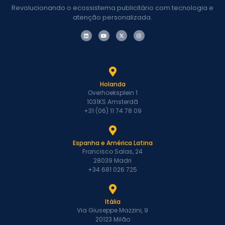
Revolucionando o ecossistema publicitário com tecnologia e
atenção personalizada.
Holanda
Overhoeksplein 1
1031KS Amsterdã
+31 (06) 11 74 78 09
Espanha e América Latina
Francisco Salas, 24
28039 Madri
+34 681 026 725
Itália
Via Giuseppe Mazzini, 9
20123 Milão