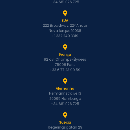
+34 681 026 725
EUA
222 Broadway, 22º Andar
Nova Iorque 10038
+1 332 240 3319
França
92 av. Champs-Élysées
75008 Paris
+33 6 77 23 99 59
Alemanha
Hermannstraße 13
20095 Hamburgo
+34 681 026 725
Suécia
Regeringsgatan 29