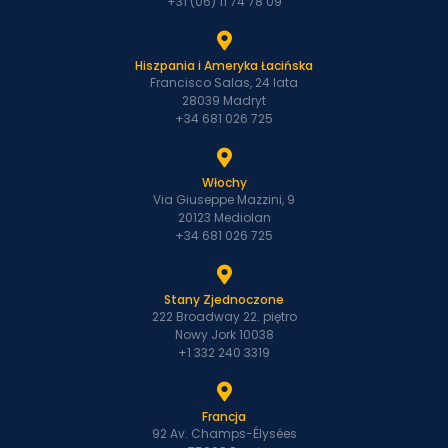
+31 (06) 11 74 78 09
Hiszpania i Ameryka Łacińska
Francisco Salas, 24 lata
28039 Madryt
+34 681 026 725
Włochy
Via Giuseppe Mazzini, 9
20123 Mediolan
+34 681 026 725
Stany Zjednoczone
222 Broadway 22. piętro
Nowy Jork 10038
+1 332 240 3319
Francja
92 Av. Champs-Élysées