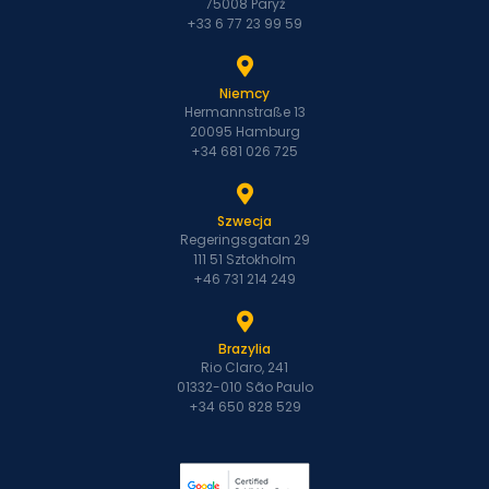
75008 Paryż
+33 6 77 23 99 59
Niemcy
Hermannstraße 13
20095 Hamburg
+34 681 026 725
Szwecja
Regeringsgatan 29
111 51 Sztokholm
+46 731 214 249
Brazylia
Rio Claro, 241
01332-010 São Paulo
+34 650 828 529