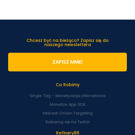
Chcesz być na bieżąco? Zapisz się do
naszego newslettera
ZAPISZ MNIE!
Co Robimy
Single Tag – Monetyzacja Internetowa
Monetize App SDK
Interest-Driven Targeting
Reklamuj się na Twitch
Refinery89