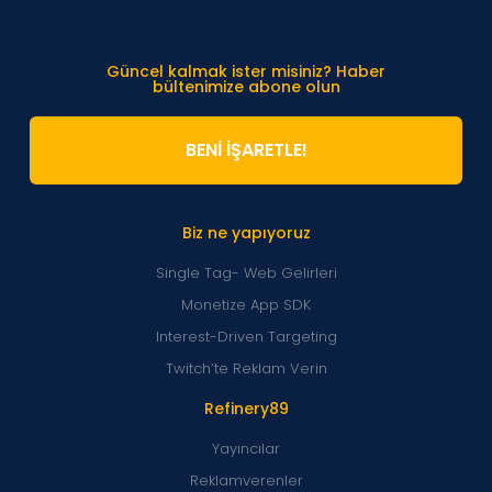
Güncel kalmak ister misiniz? Haber
bültenimize abone olun
BENİ İŞARETLE!
Biz ne yapıyoruz
Single Tag- Web Gelirleri
Monetize App SDK
Interest-Driven Targeting
Twitch’te Reklam Verin
Refinery89
Yayıncılar
Reklamverenler