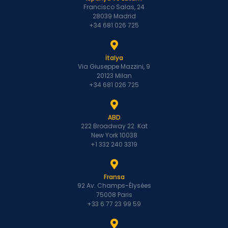
Francisco Salas, 24
28039 Madrid
+34 681 026 725
İtalya
Via Giuseppe Mazzini, 9
20123 Milan
+34 681 026 725
ABD
222 Broadway 22. Kat
New York 10038
+1 332 240 3319
Fransa
92 Av. Champs-Élysées
75008 Paris
+33 6 77 23 99 59