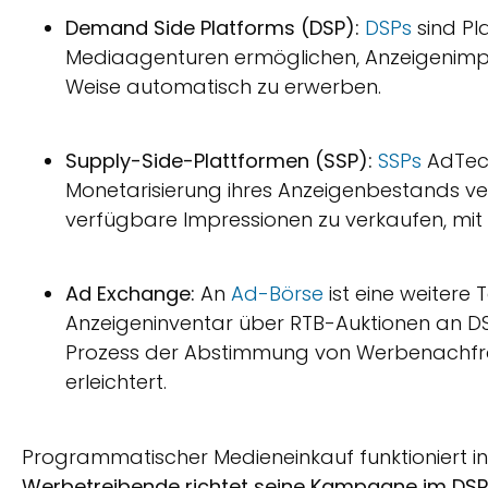
Demand Side Platforms (DSP):
DSPs
sind Pl
Mediaagenturen ermöglichen, Anzeigenimpr
Weise automatisch zu erwerben.
Supply-Side-Plattformen (SSP):
SSPs
AdTech
Monetarisierung ihres Anzeigenbestands ve
verfügbare Impressionen zu verkaufen, mit 
Ad Exchange:
An
Ad-Börse
ist eine weitere 
Anzeigeninventar über RTB-Auktionen an DSP
Prozess der Abstimmung von Werbenachfra
erleichtert.
Programmatischer Medieneinkauf funktioniert in 
Werbetreibende richtet seine Kampagne im DSP 