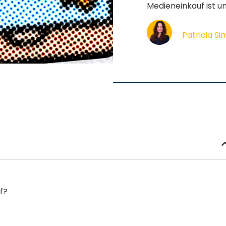
Medieneinkauf ist un
Patricia S
f?