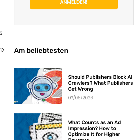
ANMELDEN!
s
re
Am beliebtesten
Should Publishers Block AI
Crawlers? What Publishers
Get Wrong
07/08/2026
What Counts as an Ad
Impression? How to
Optimize It for Higher