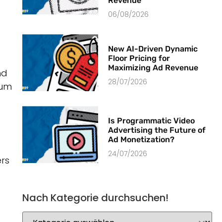
Revenue
06/08/2026
New AI-Driven Dynamic
Floor Pricing for
Maximizing Ad Revenue
nd
28/07/2026
 um
Is Programmatic Video
Advertising the Future of
Ad Monetization?
24/07/2026
rs
Nach Kategorie durchsuchen!