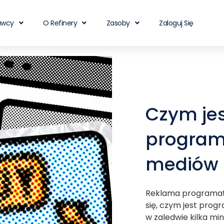
awcy
O Refinery
Zasoby
Zaloguj Się
Czym je
program
mediów i
Reklama programat
się, czym jest prog
w zaledwie kilka min