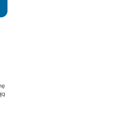
nę
ją