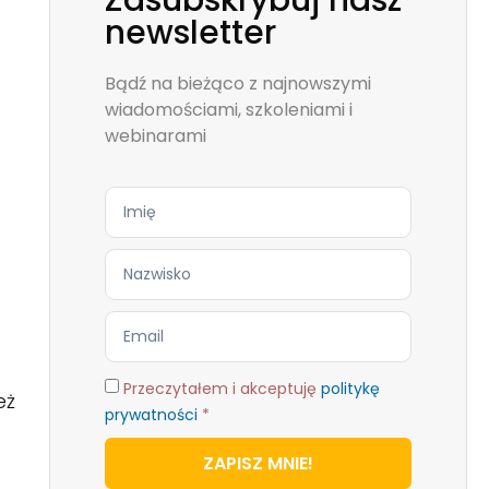
Zasubskrybuj nasz
newsletter
Bądź na bieżąco z najnowszymi
wiadomościami, szkoleniami i
webinarami
Przeczytałem i akceptuję
politykę
eż
prywatności
*
ZAPISZ MNIE!