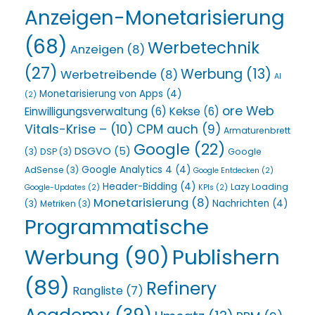
Anzeigen-Monetarisierung
(68)
Werbetechnik
Anzeigen
(8)
(27)
Werbung
(13)
Werbetreibende
(8)
AI
Monetarisierung von Apps
(4)
(2)
ore Web
Einwilligungsverwaltung
(6)
Kekse
(6)
Vitals-Krise –
(10)
CPM auch
(9)
Armaturenbrett
Google
(22)
DSGVO
(5)
(3)
DSP
(3)
Google
Google Analytics 4
(4)
AdSense
(3)
Google Entdecken
(2)
Header-Bidding
(4)
Lazy Loading
Google-Updates
(2)
KPIs
(2)
Monetarisierung
(8)
Nachrichten
(4)
(3)
Metriken
(3)
Programmatische
Werbung
(90)
Publishern
(89)
Refinery
Rangliste
(7)