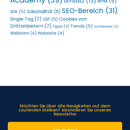
Academy
(39)
Umsatz
(13)
RPM
(9)
SEO-Bereich
(31)
Saisonalität
(6)
SDK
(5)
Single Tag
(7)
Cookies von
SSP
(5)
Drittanbietern
(7)
Trends
(5)
Tipps
(3)
Sichtbarkeit
(2)
Webinare
(4)
Webseite
(4)
Möchten Sie über alle Neuigkeiten auf dem
Laufenden bleiben? Abonnieren Sie unseren
Newsletter