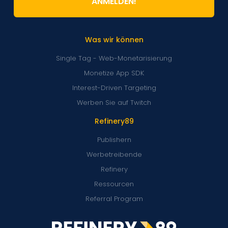
ANMELDEN!
Was wir können
Single Tag - Web-Monetarisierung
Monetize App SDK
Interest-Driven Targeting
Werben Sie auf Twitch
Refinery89
Publishern
Werbetreibende
Refinery
Ressourcen
Referral Program