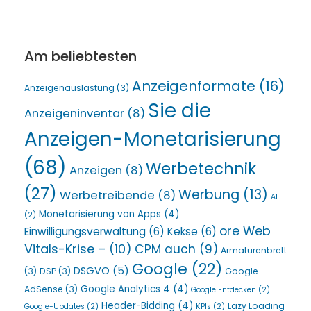
Am beliebtesten
Anzeigenformate
(16)
Anzeigenauslastung
(3)
Sie die
Anzeigeninventar
(8)
Anzeigen-Monetarisierung
(68)
Werbetechnik
Anzeigen
(8)
(27)
Werbung
(13)
Werbetreibende
(8)
AI
Monetarisierung von Apps
(4)
(2)
ore Web
Einwilligungsverwaltung
(6)
Kekse
(6)
Vitals-Krise –
(10)
CPM auch
(9)
Armaturenbrett
Google
(22)
DSGVO
(5)
(3)
DSP
(3)
Google
Google Analytics 4
(4)
AdSense
(3)
Google Entdecken
(2)
Header-Bidding
(4)
Lazy Loading
Google-Updates
(2)
KPIs
(2)