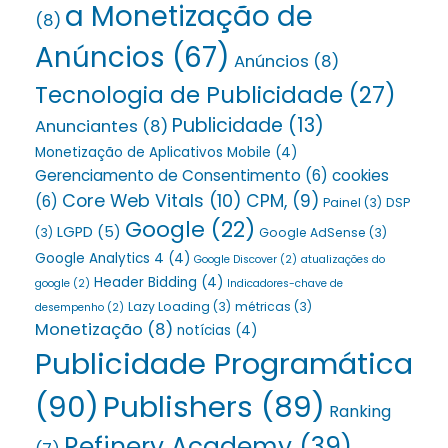
a Monetização de
(8)
Anúncios
(67)
Anúncios
(8)
Tecnologia de Publicidade
(27)
Publicidade
(13)
Anunciantes
(8)
Monetização de Aplicativos Mobile
(4)
Gerenciamento de Consentimento
(6)
cookies
Core Web Vitals
(10)
CPM,
(9)
(6)
Painel
(3)
DSP
Google
(22)
LGPD
(5)
(3)
Google AdSense
(3)
Google Analytics 4
(4)
Google Discover
(2)
atualizações do
Header Bidding
(4)
google
(2)
Indicadores-chave de
Lazy Loading
(3)
métricas
(3)
desempenho
(2)
Monetização
(8)
notícias
(4)
Publicidade Programática
(90)
Publishers
(89)
Ranking
Refinery Academy
(39)