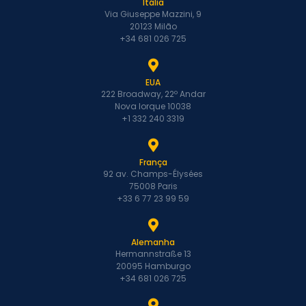
Itália
Via Giuseppe Mazzini, 9
20123 Milão
+34 681 026 725
EUA
222 Broadway, 22º Andar
Nova Iorque 10038
+1 332 240 3319
França
92 av. Champs-Élysées
75008 Paris
+33 6 77 23 99 59
Alemanha
Hermannstraße 13
20095 Hamburgo
+34 681 026 725