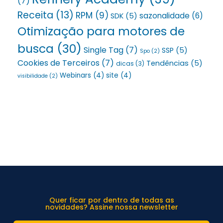
(7)
Receita
(13)
RPM
(9)
sazonalidade
(6)
SDK
(5)
Otimização para motores de
busca
(30)
Single Tag
(7)
SSP
(5)
Spo
(2)
Cookies de Terceiros
(7)
Tendências
(5)
dicas
(3)
Webinars
(4)
site
(4)
visibilidade
(2)
Quer ficar por dentro de todas as
novidades? Assine nossa newsletter