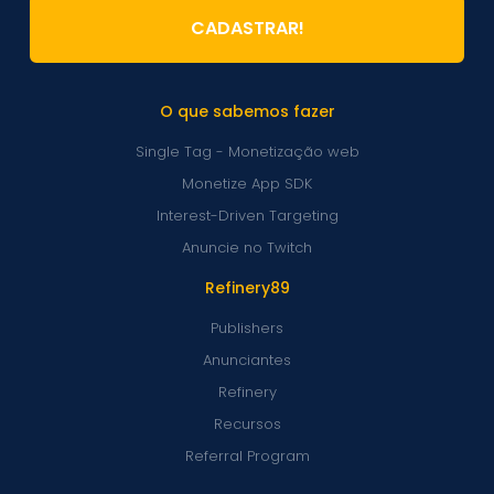
CADASTRAR!
O que sabemos fazer
Single Tag - Monetização web
Monetize App SDK
Interest-Driven Targeting
Anuncie no Twitch
Refinery89
Publishers
Anunciantes
Refinery
Recursos
Referral Program