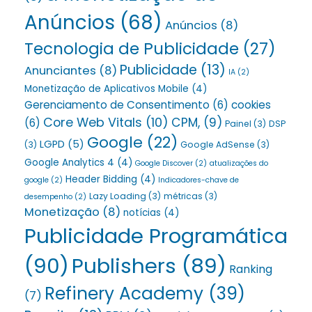
Anúncios
(68)
Anúncios
(8)
Tecnologia de Publicidade
(27)
Publicidade
(13)
Anunciantes
(8)
IA
(2)
Monetização de Aplicativos Mobile
(4)
Gerenciamento de Consentimento
(6)
cookies
Core Web Vitals
(10)
CPM,
(9)
(6)
Painel
(3)
DSP
Google
(22)
LGPD
(5)
(3)
Google AdSense
(3)
Google Analytics 4
(4)
Google Discover
(2)
atualizações do
Header Bidding
(4)
google
(2)
Indicadores-chave de
Lazy Loading
(3)
métricas
(3)
desempenho
(2)
Monetização
(8)
notícias
(4)
Publicidade Programática
(90)
Publishers
(89)
Ranking
Refinery Academy
(39)
(7)