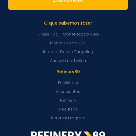
CADASTRAR!
O que sabemos fazer
Single Tag - Monetização web
Monetize App SDK
Interest-Driven Targeting
Anuncie no Twitch
Refinery89
Publishers
Anunciantes
Refinery
Recursos
Referral Program