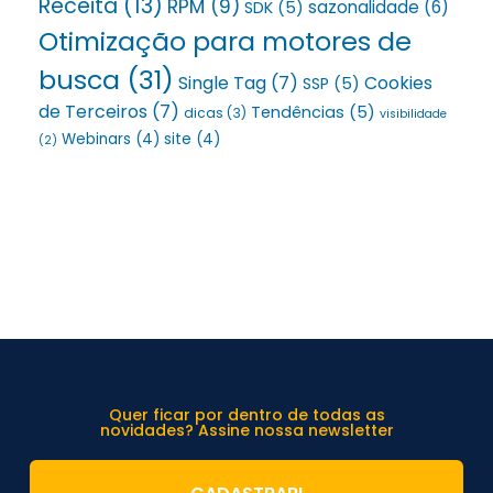
Receita
(13)
RPM
(9)
sazonalidade
(6)
SDK
(5)
Otimização para motores de
busca
(31)
Single Tag
(7)
Cookies
SSP
(5)
de Terceiros
(7)
Tendências
(5)
dicas
(3)
visibilidade
Webinars
(4)
site
(4)
(2)
Quer ficar por dentro de todas as
novidades? Assine nossa newsletter