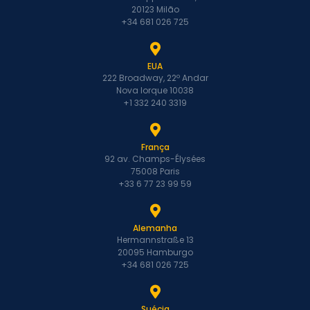
20123 Milão
+34 681 026 725
EUA
222 Broadway, 22º Andar
Nova Iorque 10038
+1 332 240 3319
França
92 av. Champs-Élysées
75008 Paris
+33 6 77 23 99 59
Alemanha
Hermannstraße 13
20095 Hamburgo
+34 681 026 725
Suécia