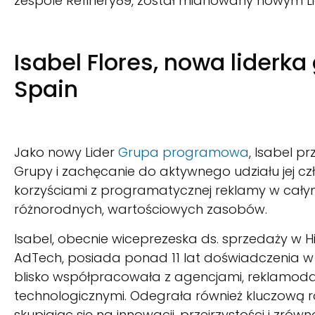
zespole Refinery89, został mianowany nowym
Isabel Flores, nowa lider
Spain
Jako nowy Lider
Grupa programowa
, Isabel p
Grupy i zachęcanie do aktywnego udziału jej cz
korzyściami z programatycznej reklamy w cał
różnorodnych, wartościowych zasobów.
Isabel, obecnie wiceprezeska ds. sprzedaży w His
AdTech, posiada ponad 11 lat doświadczenia w
blisko współpracowała z agencjami, reklamo
technologicznymi. Odegrała również kluczową r
skupiając się na innowacji, przejrzystości i zr