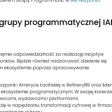
 Liderem Grupy Programmatic w
IAB Hiszpania.
ka grupy programmatycznej IA
rzejmie odpowiedzialność za realizację inicjatyw
łonków. Będzie również nadzorować dzielenie się
ym ekosystemie poprzez opracowywanie
zpanii i Ameryce Łacińskiej w Refinery89 oraz lide
 ekosystemie programatycznym. W swojej karierze
dawcami, wydawcami i platformami
olę w napędzaniu transformacji cyfrowej w firmac
ównoważonym rozwoju.