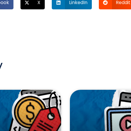
book
X
LinkedIn
Reddit
y