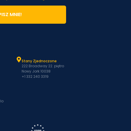
ISZ MNIE!
Stany Zjednoczone
222 Broadway 22. piętro
Nowy Jork 10038
+1 332 240 3319
lo