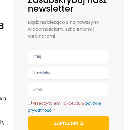
Zasubskrybuj nasz
newsletter
Bądź na bieżąco z najnowszymi
B
wiadomościami, szkoleniami i
webinarami
rka
Przeczytałem i akceptuję
politykę
prywatności
*
h,
ZAPISZ MNIE!