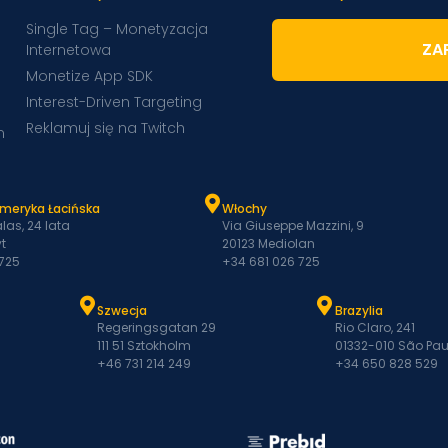
Single Tag – Monetyzacja
ZAP
Internetowa
Monetize App SDK
Interest-Driven Targeting
Reklamuj się na Twitch
m
Ameryka Łacińska
Włochy
las, 24 lata
Via Giuseppe Mazzini, 9
t
20123 Mediolan
 725
+34 681 026 725
Szwecja
Brazylia
Regeringsgatan 29
Rio Claro, 241
111 51 Sztokholm
01332-010 São Pau
+46 731 214 249
+34 650 828 529