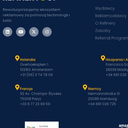
Wydawcy
Rewolucjonizujemy ekosystem
reklamowy za pomocą technologii i
Reklamodawcy
ludzi.
O Refinery
Zasoby
Referral Progra
Holandia
Hiszpania i 
Overhoeksplein 1
Francisco Sa
1031KS Amsterdam
28039 Madry
+31 (06) 11 74 78 09
+34 681 026
Francja
Niemcy
92 Av. Champs-Élysées
Hermannstraße 13
75008 Paryż
20095 Hamburg
+33 6 77 23 99 59
+34 681 026 725