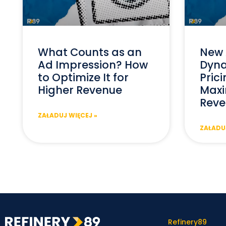
What Counts as an
New 
Ad Impression? How
Dyna
to Optimize It for
Prici
Higher Revenue
Maxi
Reve
ZAŁADUJ WIĘCEJ »
ZAŁADUJ
Refinery89