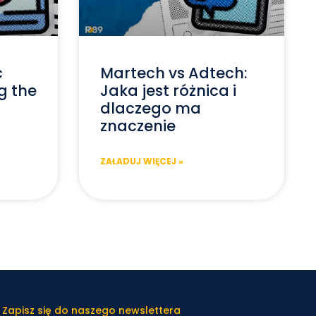
c
Martech vs Adtech:
g the
Jaka jest różnica i
dlaczego ma
znaczenie
ZAŁADUJ WIĘCEJ »
 Zapisz się do naszego newslettera