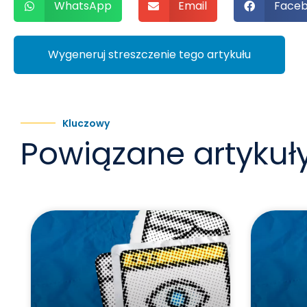
WhatsApp
Email
Face
Wygeneruj streszczenie tego artykułu
Kluczowy
Powiązane artykuł