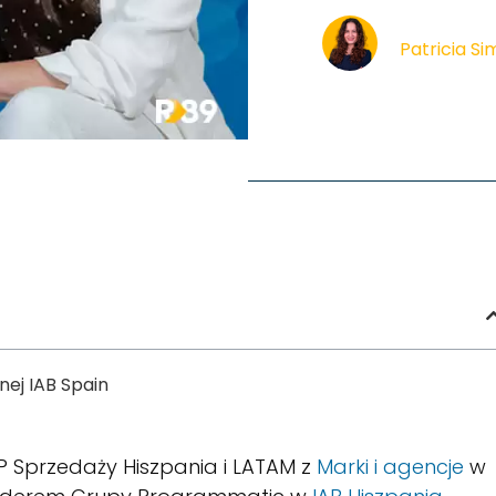
Patricia S
ej IAB Spain
VP Sprzedaży Hiszpania i LATAM z
Marki i agencje
w