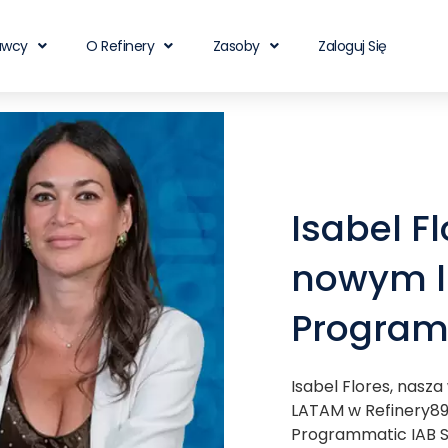
awcy
O Refinery
Zasoby
Zaloguj Się
Isabel F
nowym l
Program
Isabel Flores, nasza
LATAM w Refinery89
Programmatic IAB S