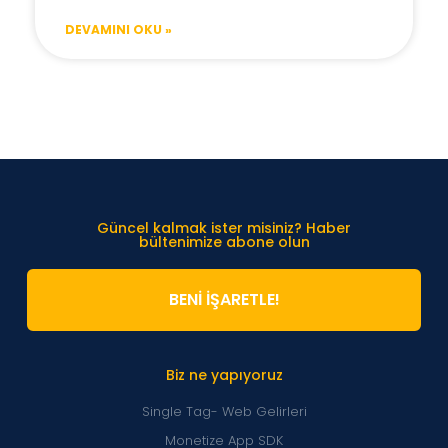
DEVAMINI OKU »
Güncel kalmak ister misiniz? Haber
bültenimize abone olun
BENİ İŞARETLE!
Biz ne yapıyoruz
Single Tag- Web Gelirleri
Monetize App SDK