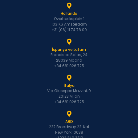
Hollanda
Overhoeksplein 1
1031KS Amsterdam
+31 (06) 11 74 78 09
İspanya ve Latam
Francisco Salas, 24
28039 Madrid
+34 681 026 725
İtalya
Via Giuseppe Mazzini, 9
20123 Milan
+34 681 026 725
ABD
222 Broadway 22. Kat
New York 10038
+1 332 240 3319