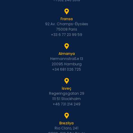
Fransa
92 Av. Champs-Élysées
75008 Paris
+33 6 77 23 99 59
Almanya
Hermannstraße 13
20095 Hamburg
+34 681 026 725
İsveç
Regeringsgatan 29
111 51 Stockholm
+46 731 214 249
Brezilya
Rio Claro, 241