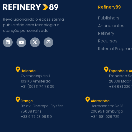
Refinery89
Publishers
Revolucionando o ecossistema
publicitário com tecnologia e
Anunciantes
atenção personalizada.
Refinery
Recursos
Referral Progra
Holanda
Espanha e A
Overhoeksplein 1
Francisco Sa
1031KS Amsterdã
28039 Madri
+31 (06) 11 74 78 09
+34 681 026
França
Alemanha
92 av. Champs-Élysées
Hermannstraße 13
75008 Paris
20095 Hamburgo
+33 6 77 23 99 59
+34 681 026 725