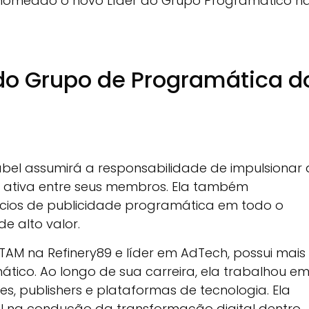
i nomeado o novo Líder do Grupo Programático n
r do Grupo de Programática d
sabel assumirá a responsabilidade de impulsionar 
ão ativa entre seus membros. Ela também
ícios de publicidade programática em todo o
e alto valor.
AM na Refinery89 e líder em AdTech, possui mais
ático. Ao longo de sua carreira, ela trabalhou e
s, publishers e plataformas de tecnologia. Ela
a condução da transformação digital dentro