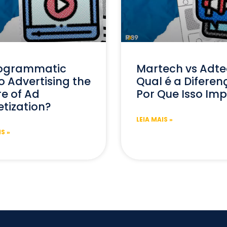
rogrammatic
Martech vs Adte
o Advertising the
Qual é a Diferen
re of Ad
Por Que Isso Im
tization?
LEIA MAIS »
IS »