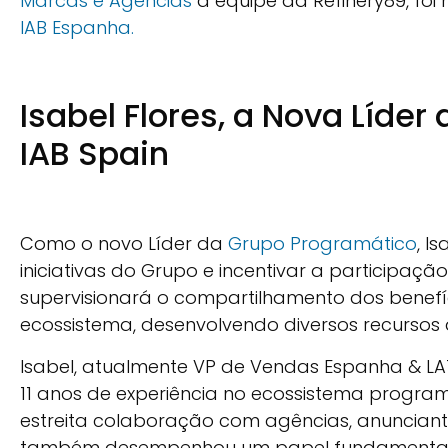
Marcas e Agências
a equipe da Refinery89, fo
IAB Espanha.
Isabel Flores, a Nova Líde
IAB Spain
Como o novo Líder da
Grupo Programático
, I
iniciativas do Grupo e incentivar a participaç
supervisionará o compartilhamento dos benef
ecossistema, desenvolvendo diversos recursos d
Isabel, atualmente VP de Vendas Espanha & LAT
11 anos de experiência no ecossistema program
estreita colaboração com agências, anunciante
também desempenhou um papel fundamental n