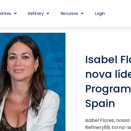
iantes
Refinery
Recursos
Login
Isabel F
nova líd
Programá
Spain
Isabel Flores, nos
Refinery89, torna-s