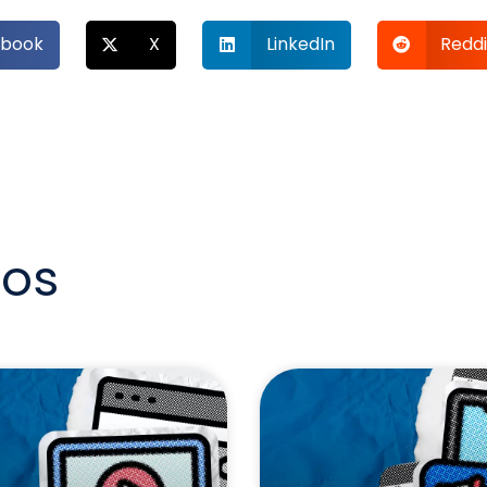
book
X
LinkedIn
Reddi
dos