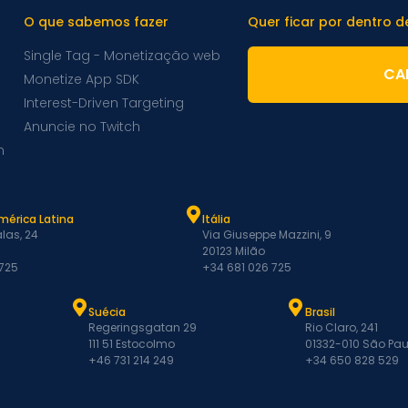
O que sabemos fazer
Quer ficar por dentro 
Single Tag - Monetização web
CA
Monetize App SDK
Interest-Driven Targeting
Anuncie no Twitch
m
mérica Latina
Itália
las, 24
Via Giuseppe Mazzini, 9
20123 Milão
 725
+34 681 026 725
Suécia
Brasil
Regeringsgatan 29
Rio Claro, 241
111 51 Estocolmo
01332-010 São Pau
+46 731 214 249
+34 650 828 529