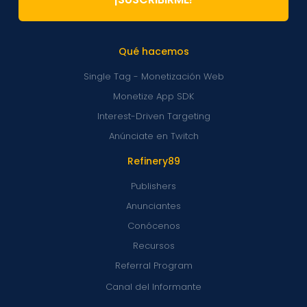
Qué hacemos
Single Tag - Monetización Web
Monetize App SDK
Interest-Driven Targeting
Anúnciate en Twitch
Refinery89
Publishers
Anunciantes
Conócenos
Recursos
Referral Program
Canal del Informante