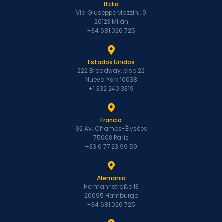
Italia
Via Giuseppe Mazzini, 9
20123 Milán
+34 681 026 725
Estados Unidos
222 Broadway, piso 22
Nueva York 10038
+1 332 240 3319
Francia
92 Av. Champs-Élysées
75008 París
+33 6 77 23 99 59
Alemania
Hermannstraße 13
20095 Hamburgo
+34 681 026 725