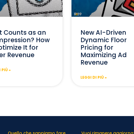
 Counts as an
New AI-Driven
mpression? How
Dynamic Floor
timize It for
Pricing for
er Revenue
Maximizing Ad
Revenue
 PIÙ »
LEGGI DI PIÙ »
Quello che sappiamo fare
Vuoi rimanere aggiornato