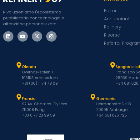
Editori
Rivoluzioniamo l'ecosistema
pubblicitario con tecnologia e
Annuncianti
attenzione personalizzata.
Refinery
Risorse
Referral Progra
Olanda
Spagna e L
Overhoeksplein 1
Francisco Sa
1031KS Amsterdam
28039 Madri
+31 (06) 11 74 78 09
+34 681 026
Francia
Germania
92 Av. Champs-Élysées
Hermannstraße 13
75008 Parigi
20095 Amburgo
+33 6 77 23 99 59
+34 681 026 725