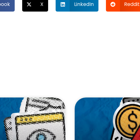
book
X
LinkedIn
Reddit