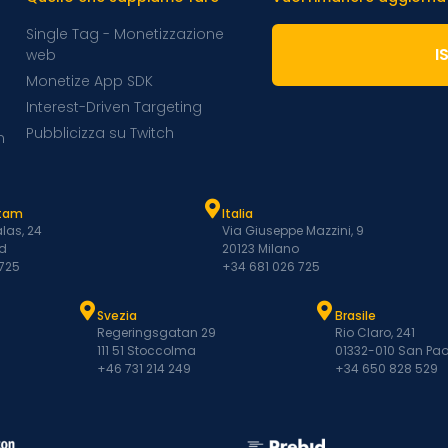
Single Tag - Monetizzazione
I
web
Monetize App SDK
Interest-Driven Targeting
Pubblicizza su Twitch
m
atam
Italia
las, 24
Via Giuseppe Mazzini, 9
d
20123 Milano
 725
+34 681 026 725
Svezia
Brasile
Regeringsgatan 29
Rio Claro, 241
111 51 Stoccolma
01332-010 San Pao
+46 731 214 249
+34 650 828 529