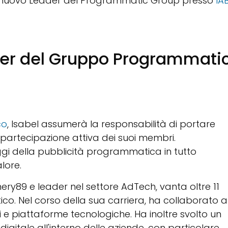
to nuovo Leader del Programmatic Group presso
IA
ader del Gruppo Programmati
co
, Isabel assumerà la responsabilità di portare
a partecipazione attiva dei suoi membri.
aggi della pubblicità programmatica in tutto
lore.
ery89 e leader nel settore AdTech, vanta oltre 11
co. Nel corso della sua carriera, ha collaborato a
ri e piattaforme tecnologiche. Ha inoltre svolto un
gitale all'interno delle aziende, con particolare