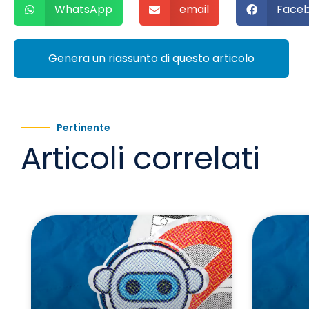
WhatsApp
email
Face
Genera un riassunto di questo articolo
Pertinente
Articoli correlati