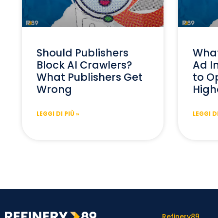
Should Publishers
What
Block AI Crawlers?
Ad I
What Publishers Get
to Op
Wrong
High
LEGGI DI PIÙ »
LEGGI DI
Refinery89