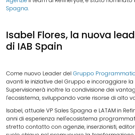
Agenzie
il team di Refinery89, è stato nomina
Spagna.
Isabel Flores, la nuova le
di IAB Spain
Come nuovo Leader del
Gruppo Programmati
avanti le iniziative del Gruppo e incoraggiare l
Supervisionerà inoltre la condivisione dei vant
l'ecosistema, sviluppando varie risorse di alto va
Isabel, attuale VP Sales Spagna e LATAM in Refin
anni di esperienza nell'ecosistema programmati
stretto contatto con agenzie, inserzionisti, edito
ruolo chiave nel promuovere la trasformazione di