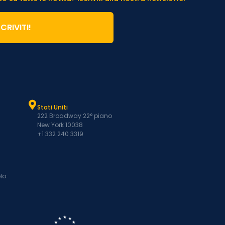
SCRIVITI!
Stati Uniti
222 Broadway 22° piano
New York 10038
+1 332 240 3319
lo