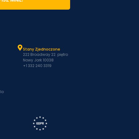
Stany Zjednoczone
222 Broadway 22. piętro
Nowy Jork 10038
+1 332 240 3319
lo