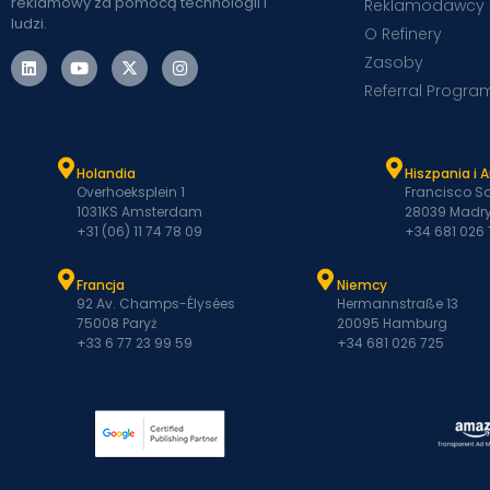
reklamowy za pomocą technologii i
Reklamodawcy
ludzi.
O Refinery
Zasoby
Referral Progra
Holandia
Hiszpania i 
Overhoeksplein 1
Francisco Sa
1031KS Amsterdam
28039 Madry
+31 (06) 11 74 78 09
+34 681 026
Francja
Niemcy
92 Av. Champs-Élysées
Hermannstraße 13
75008 Paryż
20095 Hamburg
+33 6 77 23 99 59
+34 681 026 725