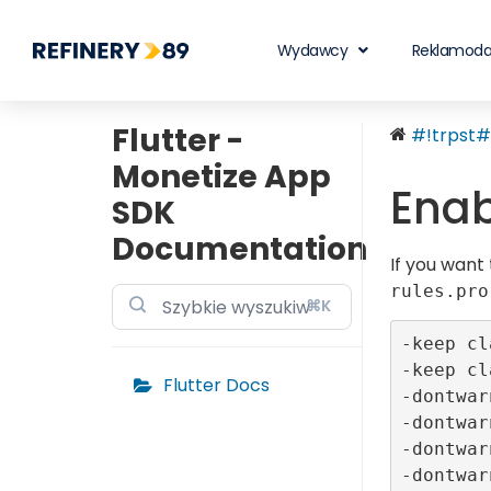
Wydawcy
Reklamod
Flutter -
#!trpst#t
Monetize App
Enab
SDK
Documentation
If you want 
rules.pro
⌘K
-keep cl
-keep cl
Flutter Docs
-dontwar
-dontwar
-dontwar
-dontwar