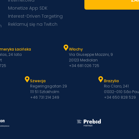
Internetowa
Monetize App SDK
Interest-Driven Targeting
Reklamuj się na Twitch
m
Ameryka Łacińska
Włochy
las, 24 lata
Via Giuseppe Mazzini, 9
t
20123 Mediolan
 725
+34 681 026 725
Szwecja
Brazylia
Regeringsgatan 29
Rio Claro, 241
111 51 Sztokholm
01332-010 São Pau
+46 731 214 249
+34 650 828 529