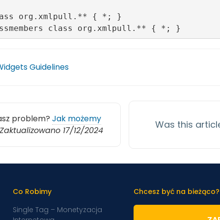
ass org.xmlpull.** { *; }

idgets Guidelines
asz problem?
Jak możemy
Was this articl
Zaktualizowano 17/12/2024
Co Robimy
Chcesz być na bieżąco?
Single Tag – Monetyzacja
ZAP