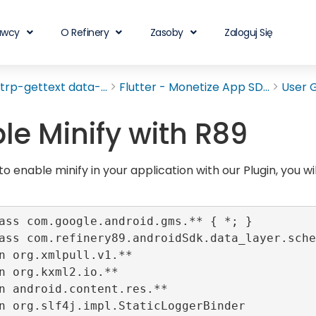
awcy
O Refinery
Zasoby
Zaloguj Się
rp-gettext data-...
Flutter - Monetize App SD...
User 
le Minify with R89
to enable minify in your application with our Plugin, you wi
ass com.google.android.gms.** { *; }

ass com.refinery89.androidSdk.data_layer.sche
n org.xmlpull.v1.**

n org.kxml2.io.**

n android.content.res.**

n org.slf4j.impl.StaticLoggerBinder
