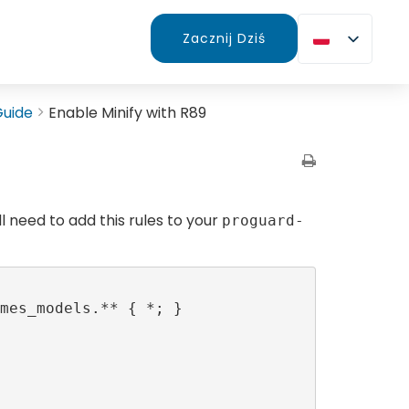
Zacznij Dziś
Guide
Enable Minify with R89
ll need to add this rules to your
proguard-
mes_models.** { *; }
