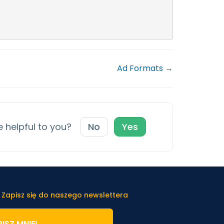
Ad Formats →
e helpful to you?
No
Yes
 Zapisz się do naszego newslettera
ISZ MNIE!