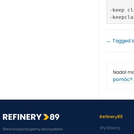
-keep cl
← Tagged W
Nadal m
pomóc?
Refinery89
Wydawcy
Rewolucjonizujemy ekosystem