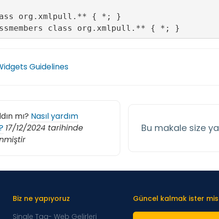
ass org.xmlpull.** { *; }

idgets Guidelines
ldın mı?
Nasıl yardım
Bu makale size y
?
17/12/2024 tarihinde
nmiştir
Biz ne yapıyoruz
Güncel kalmak ister mis
Single Tag- Web Gelirleri