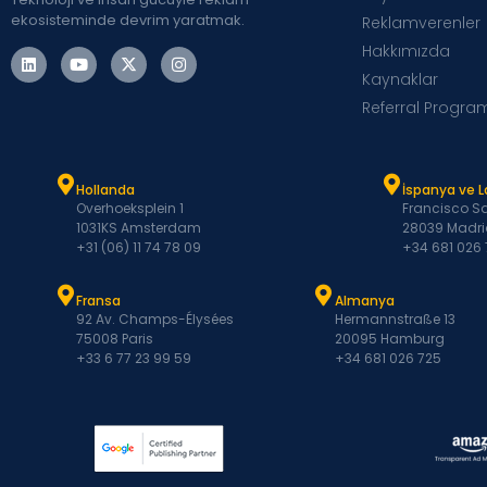
ekosisteminde devrim yaratmak.
Reklamverenler
Hakkımızda
Kaynaklar
Referral Progra
Hollanda
İspanya ve 
Overhoeksplein 1
Francisco Sa
1031KS Amsterdam
28039 Madri
+31 (06) 11 74 78 09
+34 681 026
Fransa
Almanya
92 Av. Champs-Élysées
Hermannstraße 13
75008 Paris
20095 Hamburg
+33 6 77 23 99 59
+34 681 026 725