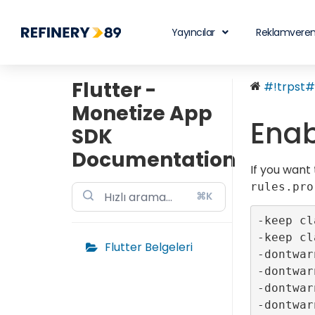
Yayıncılar
Reklamveren
Flutter -
#!trpst#t
Monetize App
Enab
SDK
Documentation
If you want 
rules.pro
⌘K
-keep cl
-keep cl
Flutter Belgeleri
-dontwar
-dontwar
-dontwar
-dontwar