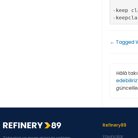
-keep cl
← Tagged W
Hâlâ takı
edebiliriz
güncelle
Refinery89
Yayıncılar
Teknoloji ve insan gücüyle reklam