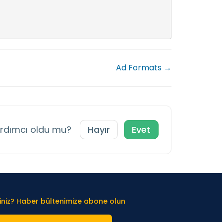
Ad Formats →
ardımcı oldu mu?
Hayır
Evet
iniz? Haber bültenimize abone olun