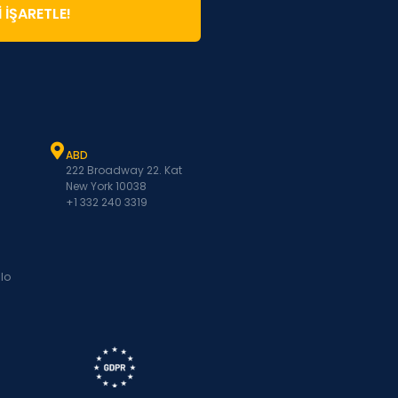
̇ İŞARETLE!
ABD
222 Broadway 22. Kat
New York 10038
+1 332 240 3319
lo