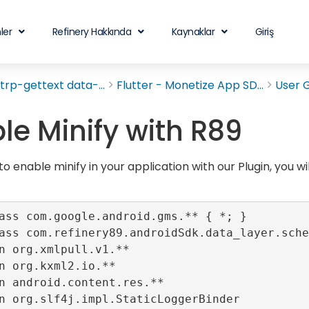
ler
Refinery Hakkında
Kaynaklar
Giriş
rp-gettext data-...
Flutter - Monetize App SD...
User 
le Minify with R89
to enable minify in your application with our Plugin, you wi
ass com.google.android.gms.** { *; }

ass com.refinery89.androidSdk.data_layer.sche
n org.xmlpull.v1.**

n org.kxml2.io.**

n android.content.res.**

n org.slf4j.impl.StaticLoggerBinder
