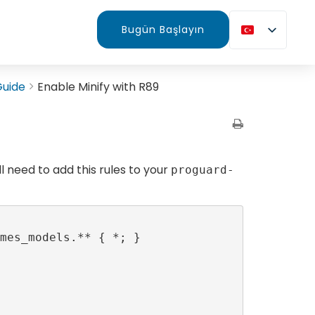
Bugün Başlayın
Guide
Enable Minify with R89
ll need to add this rules to your
proguard-
mes_models.** { *; }
