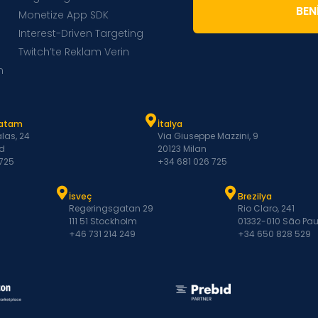
BENI
Monetize App SDK
Interest-Driven Targeting
Twitch’te Reklam Verin
m
Latam
İtalya
las, 24
Via Giuseppe Mazzini, 9
d
20123 Milan
 725
+34 681 026 725
İsveç
Brezilya
Regeringsgatan 29
Rio Claro, 241
111 51 Stockholm
01332-010 São Pau
+46 731 214 249
+34 650 828 529