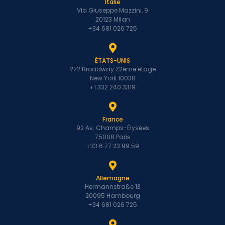
Italie
Via Giuseppe Mazzini, 9
20123 Milan
+34 681 026 725
ÉTATS-UNIS
222 Broadway 22ème étage
New York 10038
+1 332 240 3319
France
92 Av. Champs-Élysées
75008 Paris
+33 6 77 23 99 59
Allemagne
Hermannstraße 13
20095 Hambourg
+34 681 026 725