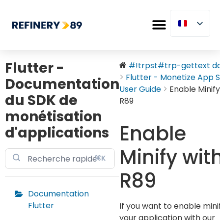
Flutter -
#!trpst#trp-gettext dat
Flutter - Monetize App SD
Documentation
User Guide
Enable Minify
du SDK de
R89
monétisation
Enable
d'applications
Minify wit
⌘K
R89
Documentation
Flutter
If you want to enable minif
your application with our