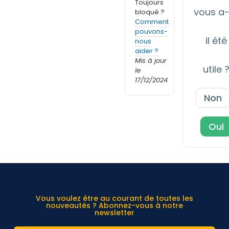
Toujours
vous a-
bloqué ?
Comment
pouvons-
il été
nous
aider ?
Mis à jour
utile 
le
17/12/2024
Non
Oui
Vous voulez être au courant de toutes les
nouveautés ? Abonnez-vous à notre
newsletter