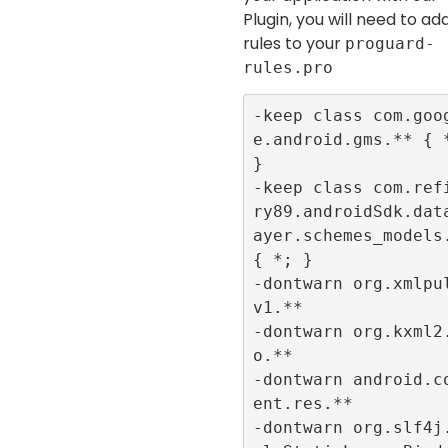
Plugin, you will need to add
rules to your
proguard-
rules.pro
-keep class com.goo
e.android.gms.** { *
}

-keep class com.ref
ry89.androidSdk.dat
ayer.schemes_models.
{ *; }

-dontwarn org.xmlpu
v1.**

-dontwarn org.kxml2
o.**

-dontwarn android.c
ent.res.**

-dontwarn org.slf4j