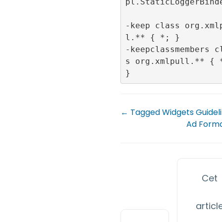
pl.StaticLoggerBinde
-keep class org.xml
l.** { *; }

-keepclassmembers c
s org.xmlpull.** { *
← Tagged Widgets Guidel
Ad Form
Cet
articl