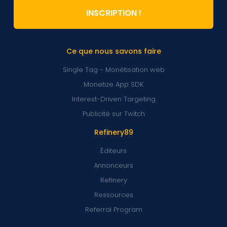
INSCRIPTION !
Ce que nous savons faire
Single Tag - Monétisation web
Monetize App SDK
Interest-Driven Targeting
Publicité sur Twitch
Refinery89
Éditeurs
Annonceurs
Refinery
Ressources
Referral Program