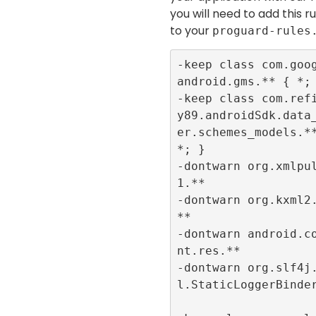
you will need to add this ru
to your
proguard-rules
-keep class com.goo
android.gms.** { *; 
-keep class com.ref
y89.androidSdk.data
er.schemes_models.**
*; }

-dontwarn org.xmlpu
1.**

-dontwarn org.kxml2
**

-dontwarn android.c
nt.res.**

-dontwarn org.slf4j
l.StaticLoggerBinder