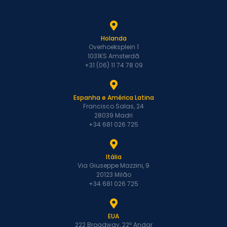
Holanda
Overhoeksplein 1
1031KS Amsterdã
+31 (06) 11 74 78 09
Espanha e América Latina
Francisco Salas, 24
28039 Madri
+34 681 026 725
Itália
Via Giuseppe Mazzini, 9
20123 Milão
+34 681 026 725
EUA
222 Broadway, 22º Andar