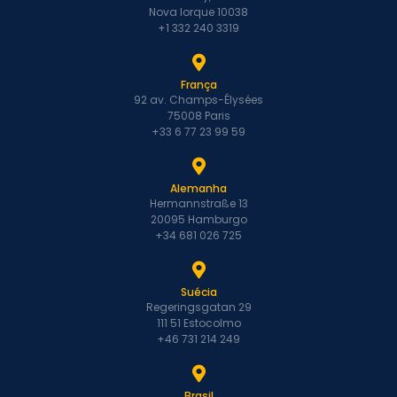
Nova Iorque 10038
+1 332 240 3319
França
92 av. Champs-Élysées
75008 Paris
+33 6 77 23 99 59
Alemanha
Hermannstraße 13
20095 Hamburgo
+34 681 026 725
Suécia
Regeringsgatan 29
111 51 Estocolmo
+46 731 214 249
Brasil