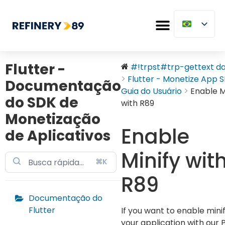
Flutter -
#!trpst#trp-gettext dat
Flutter - Monetize App SD
Documentação
Guia do Usuário
Enable M
do SDK de
with R89
Monetização
Enable
de Aplicativos
Minify wit
⌘K
R89
Documentação do
Flutter
If you want to enable minif
your application with our P