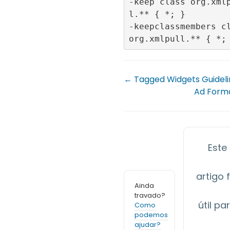
-keep class org.xml
l.** { *; }

-keepclassmembers cl
← Tagged Widgets Guideli
Ad Form
Este
artigo f
Ainda
travado?
útil pa
Como
podemos
ajudar?