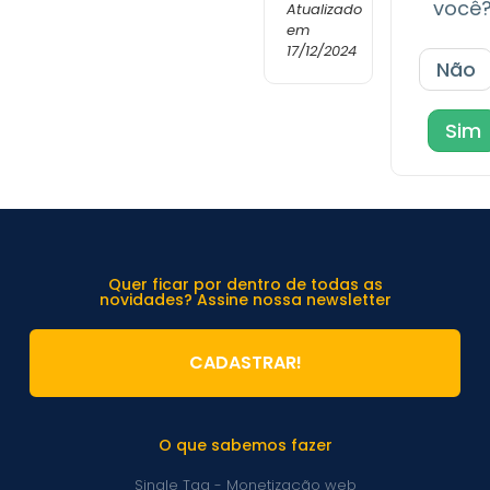
você
Atualizado
em
17/12/2024
Não
Sim
Quer ficar por dentro de todas as
novidades? Assine nossa newsletter
CADASTRAR!
O que sabemos fazer
Single Tag - Monetização web