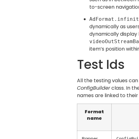
to-screen navigatio
AdFormat.infinit
dynamically as users
dynamically display
videoOutStreamBa
item’s position withi
Test Ids
All the testing values can
ConfigBuilder
class. In t
names are linked to their 
Format
name
Banner
ConfigBui