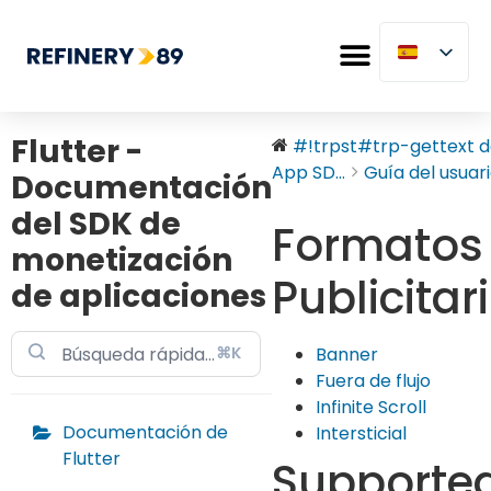
Flutter -
#!trpst#trp-gettext da
App SD...
Guía del usuar
Documentación
del SDK de
Formatos
monetización
Publicitar
de aplicaciones
⌘K
Banner
Fuera de flujo
Infinite Scroll
Documentación de
Intersticial
Flutter
Supporte