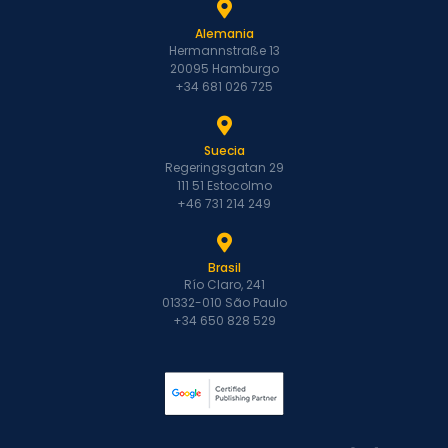
Alemania
Hermannstraße 13
20095 Hamburgo
+34 681 026 725
Suecia
Regeringsgatan 29
111 51 Estocolmo
+46 731 214 249
Brasil
Río Claro, 241
01332-010 São Paulo
+34 650 828 529