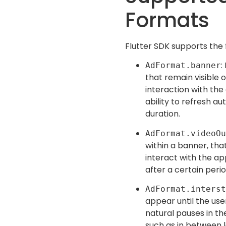
Formats
Flutter SDK supports the 
:
AdFormat.banner
that remain visible 
interaction with the
ability to refresh au
duration.
AdFormat.videoOu
within a banner, tha
interact with the ap
after a certain perio
AdFormat.interst
appear until the use
natural pauses in th
such as in between 