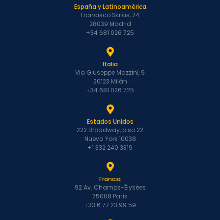
España y Latinoamérica
Francisco Salas, 24
28039 Madrid
+34 681 026 725
Italia
Via Giuseppe Mazzini, 9
20123 Milán
+34 681 026 725
Estados Unidos
222 Broadway, piso 22
Nueva York 10038
+1 332 240 3319
Francia
92 Av. Champs-Élysées
75008 París
+33 6 77 23 99 59