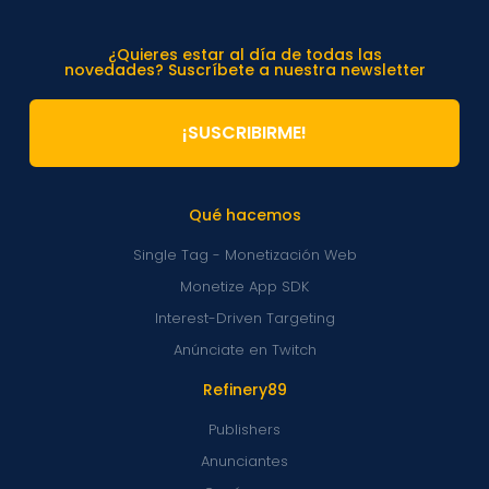
¿Quieres estar al día de todas las
novedades? Suscríbete a nuestra newsletter
¡SUSCRIBIRME!
Qué hacemos
Single Tag - Monetización Web
Monetize App SDK
Interest-Driven Targeting
Anúnciate en Twitch
Refinery89
Publishers
Anunciantes