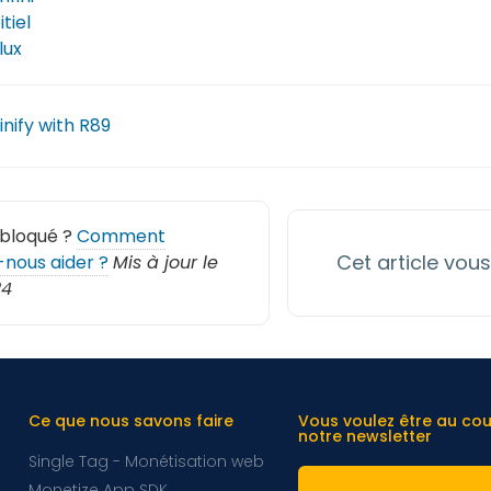
itiel
lux
nify with R89
 bloqué ?
Comment
Cet article vous 
nous aider ?
Mis à jour le
24
Ce que nous savons faire
Vous voulez être au co
notre newsletter
Single Tag - Monétisation web
Monetize App SDK