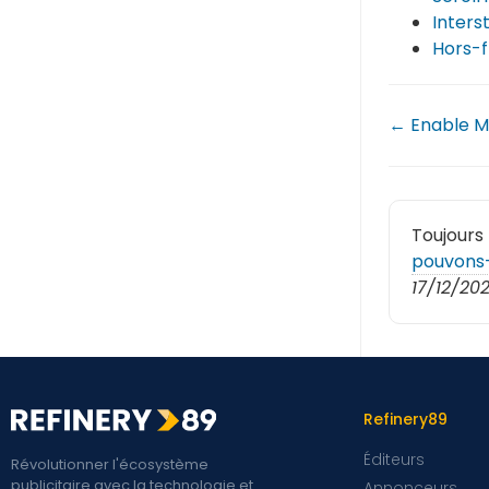
Interst
Hors-f
← Enable Mi
Toujours
pouvons-
17/12/20
Refinery89
Éditeurs
Révolutionner l'écosystème
publicitaire avec la technologie et
Annonceurs