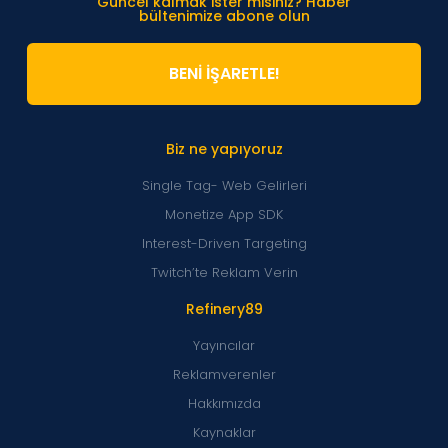
Güncel kalmak ister misiniz? Haber
bültenimize abone olun
BENİ İŞARETLE!
Biz ne yapıyoruz
Single Tag- Web Gelirleri
Monetize App SDK
Interest-Driven Targeting
Twitch’te Reklam Verin
Refinery89
Yayıncılar
Reklamverenler
Hakkımızda
Kaynaklar