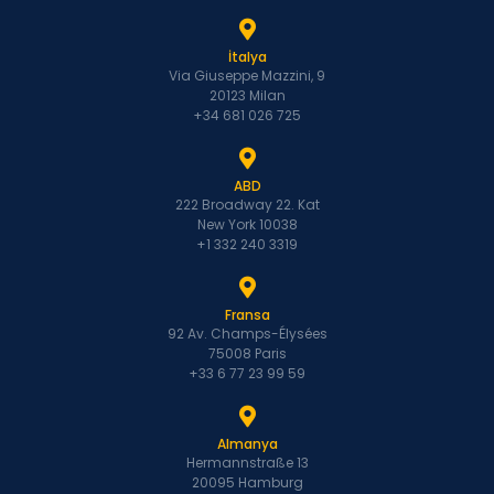
İtalya
Via Giuseppe Mazzini, 9
20123 Milan
+34 681 026 725
ABD
222 Broadway 22. Kat
New York 10038
+1 332 240 3319
Fransa
92 Av. Champs-Élysées
75008 Paris
+33 6 77 23 99 59
Almanya
Hermannstraße 13
20095 Hamburg