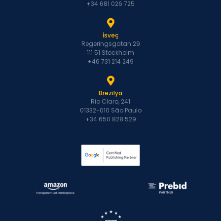
+34 681 026 725
İsveç
Regeringsgatan 29
111 51 Stockholm
+46 731 214 249
Brezilya
Rio Claro, 241
01332-010 São Paulo
+34 650 828 529