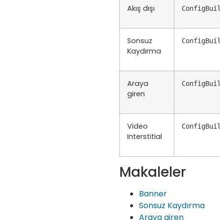
Akış dışı
ConfigBui
Sonsuz
ConfigBui
Kaydırma
Araya
ConfigBui
giren
Video
ConfigBui
Interstitial
Makaleler
Banner
Sonsuz Kaydırma
Araya giren