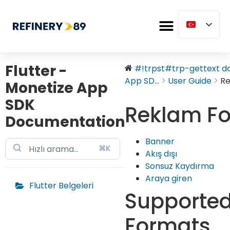
Flutter -
#!trpst#trp-gettext dat
App SD...
User Guide
Re
Monetize App
SDK
Reklam Fo
Documentation
Banner
⌘K
Akış dışı
Sonsuz Kaydırma
Araya giren
Flutter Belgeleri
Supporte
Formats