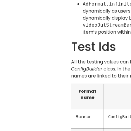
AdFormat.infinit
dynamically as users
dynamically display
videoOutStreamBa
item’s position within
Test Ids
All the testing values can
ConfigBuilder
class. In th
names are linked to their 
Format
name
Banner
ConfigBui