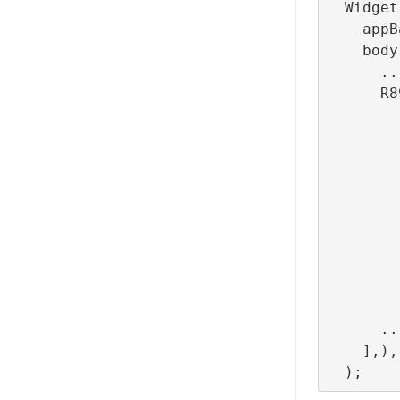
  Widget build(BuildContext context) => Scaffold(

    appBar: ...,

    body: Column(children: [

      ...

      R89Banner(

              configurationId: ConfigBui
              lifecycleCallbacks: Bann
                  o
                  onI
                  onLayoutCh
                  o
                  
                  o
                  onFaile
          
      ...

    ],),
