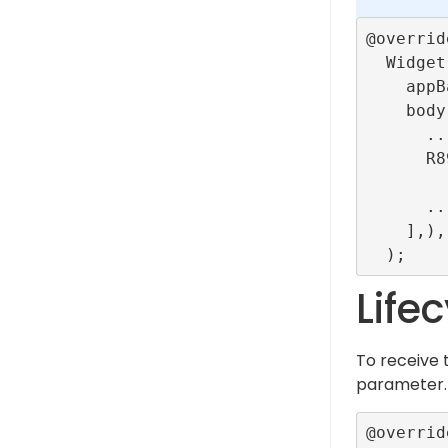
@override
  Widget build(BuildContext context) => Scaffold(

    appBar: ...,

    body: Column(children: [

      ...

      R89OutStream(

          configurationId: ConfigBuilder.videoOutStreamTestR
      ...

    ],),

Life
To receive 
parameter.
@override