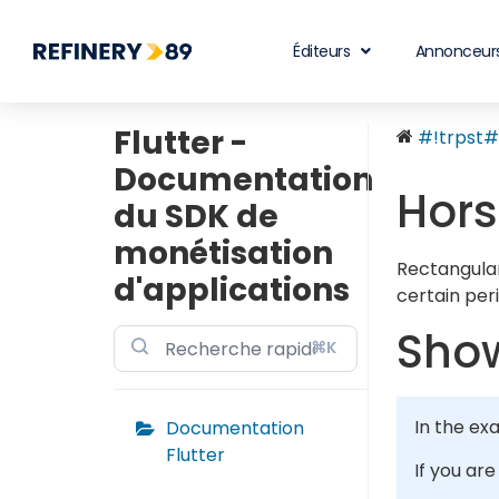
Éditeurs
Annonceur
Flutter -
#!trpst#t
Documentation
Hors
du SDK de
monétisation
Rectangular
d'applications
certain peri
Show
⌘K
In the ex
Documentation
Flutter
If you ar