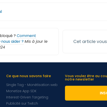
al
 bloqué ?
Comment
Cet article vous 
nous aider ?
Mis à jour le
024
Ce que nous savons faire
Vous voulez être au co
notre newsletter
Single Tag - Monétisation web
Monetize App SDK
INS
Interest-Driven Targeting
Publicité sur Twitch