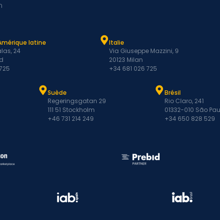
m
Amérique latine
Italie
las, 24
Via Giuseppe Mazzini, 9
d
20123 Milan
 725
+34 681 026 725
Suède
Brésil
Regeringsgatan 29
Rio Claro, 241
111 51 Stockholm
01332-010 São Pau
+46 731 214 249
+34 650 828 529