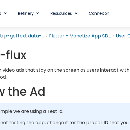
s
Refinery
Ressources
Connexion
rp-gettext data-...
Flutter - Monetize App SD...
User 
-flux
 video ads that stay on the screen as users interact with
od.
 the Ad
ample we are using a Test Id.
e not testing the app, change it for the proper ID that you