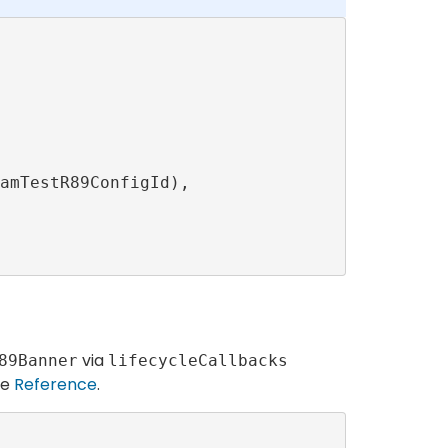
via
89Banner
lifecycleCallbacks
he
Reference
.