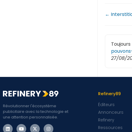
← Interstiti
Toujours
pouvons-
27/08/2
Refinery89
Éditeurs
Révolutionner l'écosystème
publicitaire avec la technologie et
Annonceurs
une attention personnalisée.
Refinery
Ressources