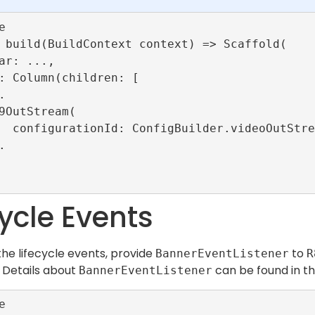


89ConfigId),

cycle Events
the lifecycle events, provide
to
BannerEventListener
R
 Details about
can be found in t
BannerEventListener

