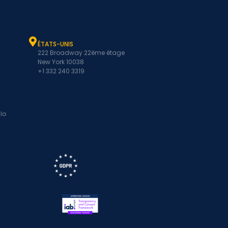
ÉTATS-UNIS
222 Broadway 22ème étage
New York 10038
+1 332 240 3319
lo