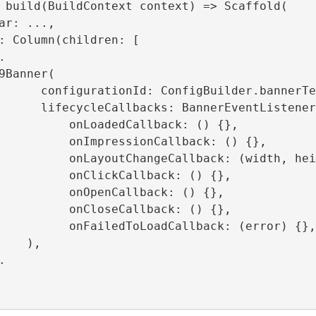
lder.bannerTestR89ConfigId,

erEventListener.callbacks(

nLoadedCallback: () {},

mpressionCallback: () {},

angeCallback: (width, heigth) {},

nClickCallback: () {},

onOpenCallback: () {},

nCloseCallback: () {},

dToLoadCallback: (error) {},)

  ),
