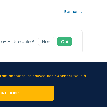
Banner →
a-t-il été utile ?
Non
Oui
urant de toutes les nouveautés ? Abonnez-vous à
CRIPTION !