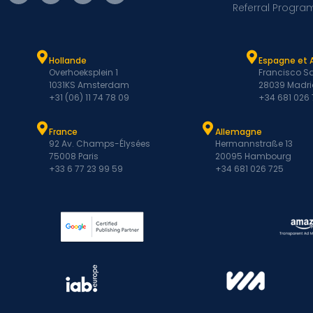
Referral Progra
Hollande
Espagne et 
Overhoeksplein 1
Francisco Sa
1031KS Amsterdam
28039 Madri
+31 (06) 11 74 78 09
+34 681 026
France
Allemagne
92 Av. Champs-Élysées
Hermannstraße 13
75008 Paris
20095 Hambourg
+33 6 77 23 99 59
+34 681 026 725