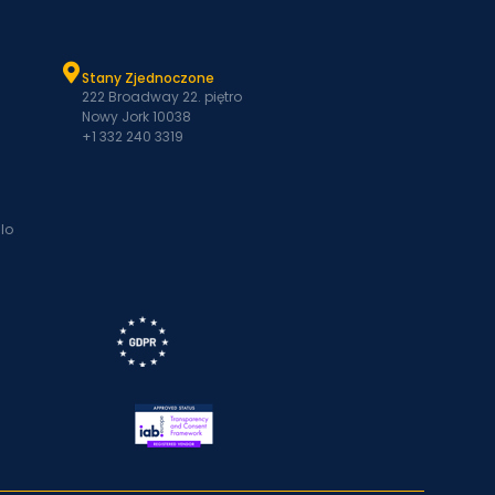
Stany Zjednoczone
222 Broadway 22. piętro
Nowy Jork 10038
+1 332 240 3319
lo