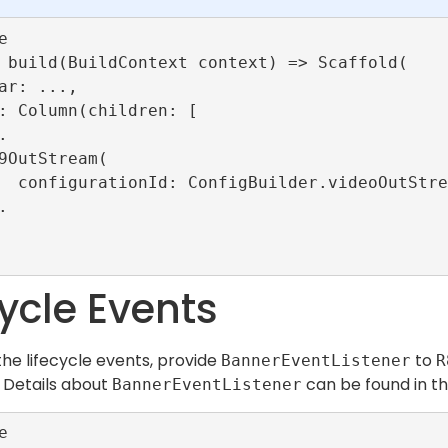


89ConfigId),

cycle Events
the lifecycle events, provide
to
BannerEventListener
R
 Details about
can be found in t
BannerEventListener

