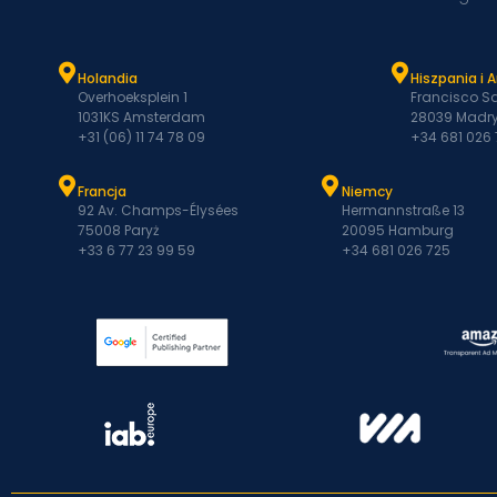
Holandia
Hiszpania i 
Overhoeksplein 1
Francisco Sa
1031KS Amsterdam
28039 Madry
+31 (06) 11 74 78 09
+34 681 026
Francja
Niemcy
92 Av. Champs-Élysées
Hermannstraße 13
75008 Paryż
20095 Hamburg
+33 6 77 23 99 59
+34 681 026 725