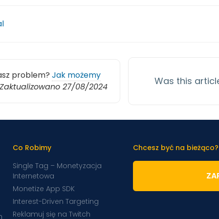
al
asz problem?
Jak możemy
Was this articl
Zaktualizowano 27/08/2024
Co Robimy
Chcesz być na bieżąco?
Single Tag – Monetyzacja
ZAP
Internetowa
Monetize App SDK
Interest-Driven Targeting
Reklamuj się na Twitch
m