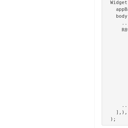
  Widget build(BuildContext context) => Scaffold(

    appBar: ...,

    body: Column(children: [

      ...

      R89Banner(

              configurationId: ConfigBui
              lifecycleCallbacks: Bann
                  o
                  onI
                  onLayoutCh
                  o
                  
                  o
                  onFaile
          
      ...

    ],),
