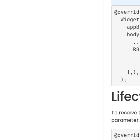
@override
  Widget build(BuildContext context) => Scaffold(

    appBar: ...,

    body: Column(children: [

      ...

      R89OutStream(

          configurationId: ConfigBuilder.videoOutStreamTestR
      ...

    ],),

Life
To receive 
parameter.
@override