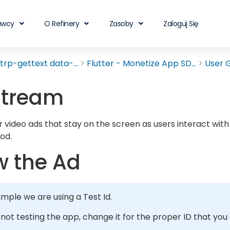
awcy
O Refinery
Zasoby
Zaloguj Się
rp-gettext data-...
Flutter - Monetize App SD...
User 
stream
 video ads that stay on the screen as users interact with
od.
 the Ad
ample we are using a Test Id.
e not testing the app, change it for the proper ID that you