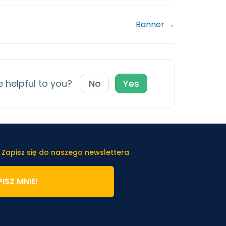
Banner →
e helpful to you?
No
Yes
 Zapisz się do naszego newslettera
ISZ MNIE!