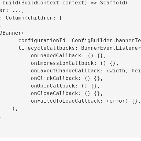
lder.bannerTestR89ConfigId,

erEventListener.callbacks(

nLoadedCallback: () {},

mpressionCallback: () {},

angeCallback: (width, heigth) {},

nClickCallback: () {},

onOpenCallback: () {},

nCloseCallback: () {},

dToLoadCallback: (error) {},)

  ),
