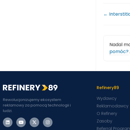
← Interstiti
Nadal m
pomóc?
Refinery89
Wydawcy
Rewolucjonizujemy ekosystem
reklamowy za pomocą technologii i
Reklamodawcy
ludzi.
O Refinery
Zasoby
Referral Progra