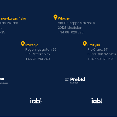
Ameryka Łacińska
Włochy
las, 24 lata
Via Giuseppe Mazzini, 9
t
20123 Mediolan
 725
+34 681 026 725
Szwecja
Brazylia
Regeringsgatan 29
Rio Claro, 241
111 51 Sztokholm
01332-010 São Pau
+46 731 214 249
+34 650 828 529