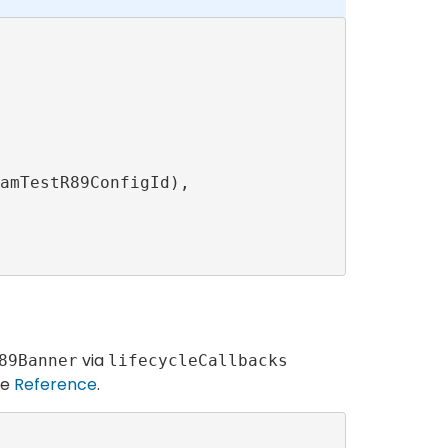
via
89Banner
lifecycleCallbacks
he
Reference
.