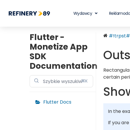
Wydawcy
Reklamod
Flutter -
#!trpst#t
Monetize App
Out
SDK
Documentation
Rectangular
certain peri
⌘K
Show
Flutter Docs
In the ex
If you ar