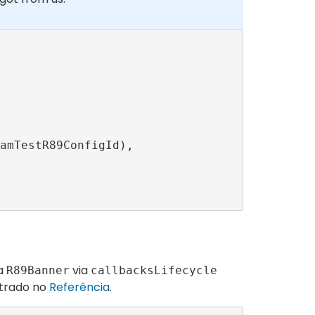
a
via
R89Banner
callbacksLifecycle
trado no
Referência
.