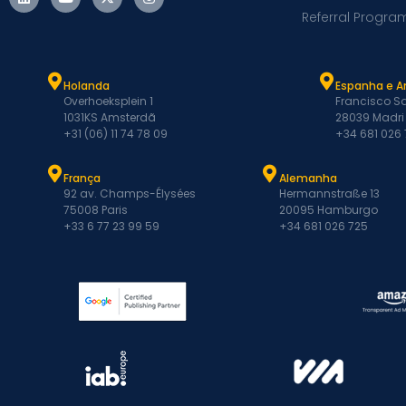
Referral Progra
Holanda
Espanha e A
Overhoeksplein 1
Francisco Sa
1031KS Amsterdã
28039 Madri
+31 (06) 11 74 78 09
+34 681 026
França
Alemanha
92 av. Champs-Élysées
Hermannstraße 13
75008 Paris
20095 Hamburgo
+33 6 77 23 99 59
+34 681 026 725