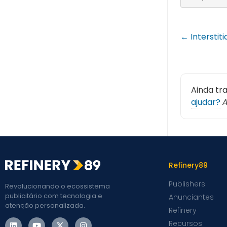
← Interstiti
Ainda tr
ajudar?
A
Refinery89
Publishers
Revolucionando o ecossistema
publicitário com tecnologia e
Anunciantes
atenção personalizada.
Refinery
Recursos