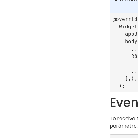
@override
  Widget build(BuildContext context) => Scaffold(

    appBar: ...,

    body: Column(children: [

      ...

      R89OutStream(

          configurationId: ConfigBuilder.videoOutStreamTestR
      ...

    ],),

Even
To receive 
parâmetro.