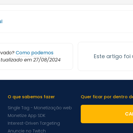
al
avado?
Como podemos
Este artigo foi
tualizado em 27/08/2024
O que sabemos fazer
Quer ficar por dentro 
Single Tag - Monetização web
CA
Monetize App SDK
Interest-Driven Targeting
Anuncie no Twitch