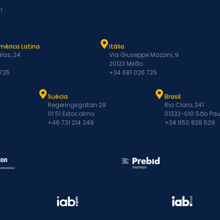
m
mérica Latina
Itália
las, 24
Via Giuseppe Mazzini, 9
20123 Milão
 725
+34 681 026 725
Suécia
Brasil
Regeringsgatan 29
Rio Claro, 241
111 51 Estocolmo
01332-010 São Pau
+46 731 214 249
+34 650 828 529