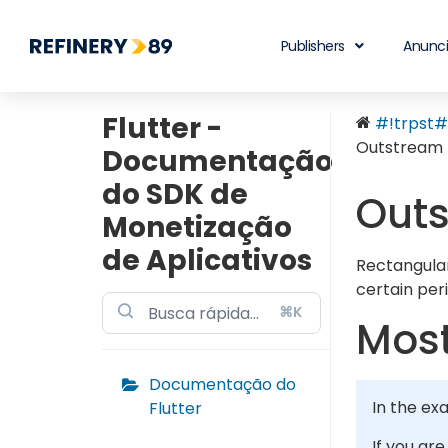
Publishers
Anunc
Flutter -
#!trpst#t
Outstream
Documentação
do SDK de
Out
Monetização
de Aplicativos
Rectangular
certain peri
⌘K
Most
Documentação do
In the ex
Flutter
If you ar