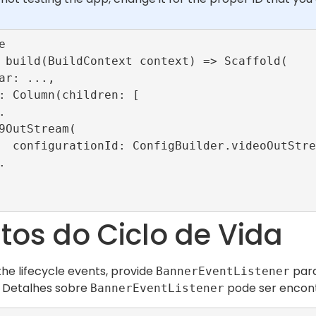


89ConfigId),

tos do Ciclo de Vida
the lifecycle events, provide
par
BannerEventListener
 Detalhes sobre
pode ser encon
BannerEventListener