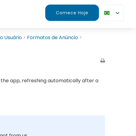
Comece Hoje
o Usuário
Formatos de Anúncio
 the app, refreshing automatically after a
 got from us.