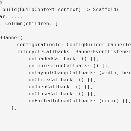


lder.bannerTestR89ConfigId,

erEventListener.callbacks(

nLoadedCallback: () {},

mpressionCallback: () {},

angeCallback: (width, heigth) {},

nClickCallback: () {},

onOpenCallback: () {},

nCloseCallback: () {},

dToLoadCallback: (error) {},)

  ),
