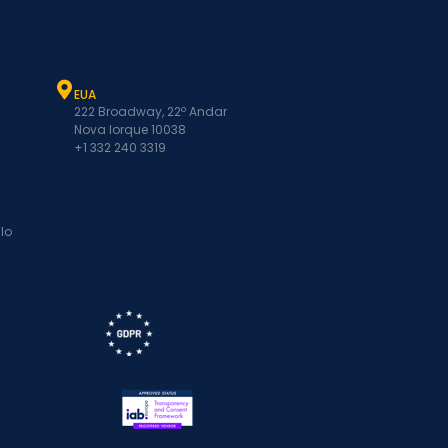
EUA
222 Broadway, 22º Andar
Nova Iorque 10038
+1 332 240 3319
lo