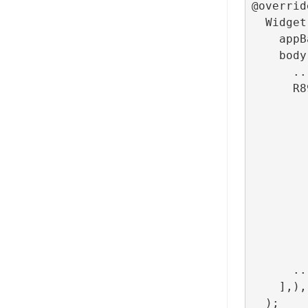
@override
  Widget build(BuildContext context) => Scaffold(

    appBar: ...,

    body: Column(children: [

      ...

      R89Banner(

              configurationId: ConfigBui
              lifecycleCallbacks: Bann
                  o
                  onI
                  onLayoutCh
                  o
                  
                  o
                  onFaile
          
      ...

    ],),
