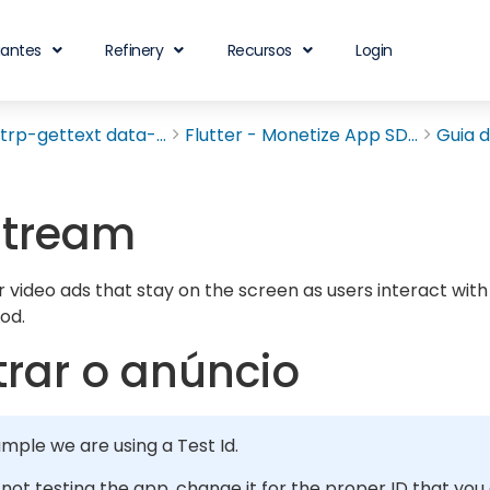
iantes
Refinery
Recursos
Login
rp-gettext data-...
Flutter - Monetize App SD...
Guia d
stream
 video ads that stay on the screen as users interact with
od.
rar o anúncio
ample we are using a Test Id.
e not testing the app, change it for the proper ID that you