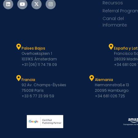
Recursos
Referral Progra
Canal del
Informante
Países Bajos
España y La
Overhoeksplein 1
Francisco Sa
1031KS Ámsterdam
28039 Madri
+31 (06) 11 74 78 09
+34 681 026
Francia
Alemania
92 Av. Champs-Élysées
Hermannstraße 13
75008 París
20095 Hamburgo
+33 6 77 23 99 59
+34 681 026 725