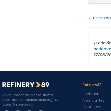
← Outstre
¿Todavía
podemos
27/08/2
Refinery89
Publishers
Revolucionando el ecosistema
publicitario mediante tecnología y
Anunciantes
atención personal.
Conócenos