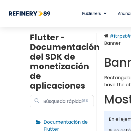
Publishers
Anunc
Flutter -
#!trpst#t
Banner
Documentación
del SDK de
Ban
monetización
de
Rectangular
aplicaciones
have the abi
Most
⌘K
En el eje
Documentación de
Flutter
Si no est