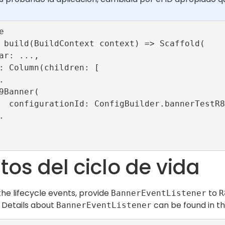


9ConfigId),

tos del ciclo de vida
the lifecycle events, provide
to
BannerEventListener
R
 Details about
can be found in t
BannerEventListener