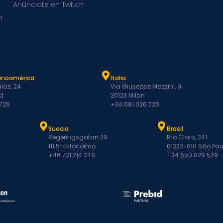
Anúnciate en Twitch
m
tinoamérica
Italia
las, 24
Via Giuseppe Mazzini, 9
d
20123 Milán
 725
+34 681 026 725
Suecia
Brasil
Regeringsgatan 29
Río Claro, 241
111 51 Estocolmo
01332-010 São Pau
+46 731 214 249
+34 650 828 529