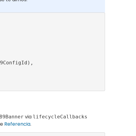
via
89Banner
lifecycleCallbacks
he
Referencia
.