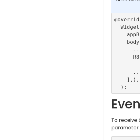
@override
  Widget build(BuildContext context) => Scaffold(

    appBar: ...,

    body: Column(children: [

      ...

      R89Banner(

          configurationId: ConfigBuilder.bannerTestR8
      ...

    ],),

Even
To receive 
parameter.