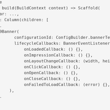


lder.bannerTestR89ConfigId,

erEventListener.callbacks(

nLoadedCallback: () {},

mpressionCallback: () {},

angeCallback: (width, height) {},

nClickCallback: () {},

onOpenCallback: () {},

nCloseCallback: () {},

dToLoadCallback: (error) {},)

  ),
