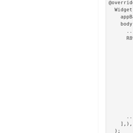
@override
  Widget build(BuildContext context) => Scaffold(

    appBar: ...,

    body: Column(children: [

      ...

      R89Banner(

              configurationId: ConfigBui
              lifecycleCallbacks: Bann
                  o
                  onI
                  onLayoutCh
                  o
                  
                  o
                  onFaile
          
      ...

    ],),
