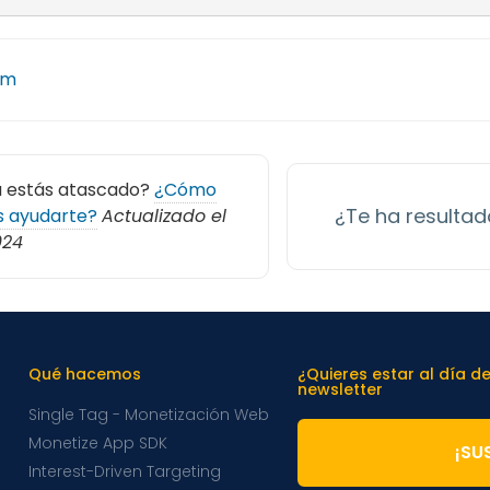
am
 estás atascado?
¿Cómo
¿Te ha resultado
 ayudarte?
Actualizado el
024
Qué hacemos
¿Quieres estar al día d
newsletter
Single Tag - Monetización Web
Monetize App SDK
¡SU
Interest-Driven Targeting