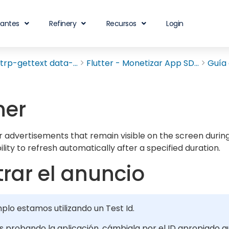
iantes
Refinery
Recursos
Login
rp-gettext data-...
Flutter - Monetizar App SD...
Guía 
ner
 advertisements that remain visible on the screen during 
lity to refresh automatically after a specified duration.
rar el anuncio
mplo estamos utilizando un Test Id.
ás probando la aplicación, cámbiala por el ID apropiado q