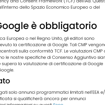
ncy and Consent Framework (TCF) dell'IAB. Ques
all'interno dello Spazio Economico Europeo o del
 Google è obbligatorio
ica Europea o nel Regno Unito, gli editori sono
evuto la certificazione di Google. Tali CMP vengon
ncentrati sulla conformità TCF. Le valutazioni CMP 
 le nostre specifiche di Consenso Aggiuntivo sia
 supera la valutazione di certificazione di Google
Google.
ato
ati solo annunci programmatici limitati nell'EEA e
ificata si qualificherà ancora per annunci
ori informazioni su questi
Ecco.