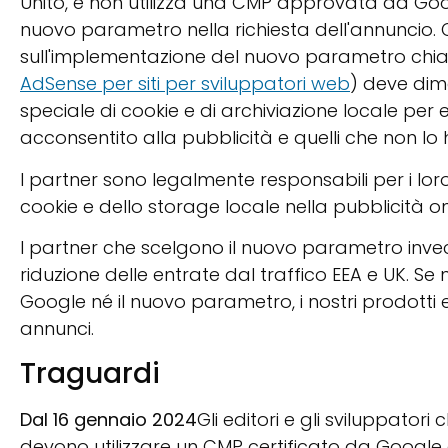
Unito, e non utilizza una CMP approvata da Go
nuovo parametro nella richiesta dell'annuncio.
sull'implementazione del nuovo parametro chi
AdSense per siti per sviluppatori web
) deve dimo
speciale di cookie e di archiviazione locale per e
acconsentito alla pubblicità e quelli che non lo
I partner sono legalmente responsabili per i loro
cookie e dello storage locale nella pubblicità on
I partner che scelgono il nuovo parametro inve
riduzione delle entrate dal traffico EEA e UK. Se
Google né il nuovo parametro, i nostri prodotti
annunci.
Traguardi
Dal 16 gennaio 2024
Gli editori e gli sviluppat
devono utilizzare un CMP certificato da Google ch