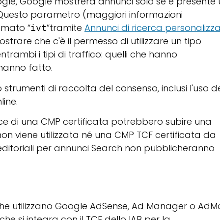
ogle, Google mostrerà annunci solo se è presente 
 Questo parametro (maggiori informazioni
amato “
”tramite
Annunci di ricerca personalizz
ivt
strare che c'è il permesso di utilizzare un tipo
ntrambi i tipi di traffico: quelli che hanno
 hanno fatto.
 strumenti di raccolta del consenso, inclusi l'uso d
line.
ce di una CMP certificata potrebbero subire una
 non viene utilizzata né una CMP TCF certificata da
 editoriali per annunci Search non pubblicheranno
ori che utilizzano Google AdSense, Ad Manager o Ad
e si integra con il TCF dello IAB per la