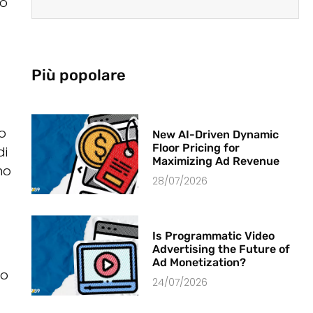
to
Più popolare
o
New AI-Driven Dynamic
Floor Pricing for
di
Maximizing Ad Revenue
no
28/07/2026
Is Programmatic Video
Advertising the Future of
Ad Monetization?
/o
24/07/2026