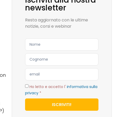
Iscriviti alla nostra
newsletter
Resta aggiornato con le ultime
notizie, corsi e webinar
non
Ho letto e accetto l'
informativa sulla
privacy
*
d
ISCRIVITI!
P)