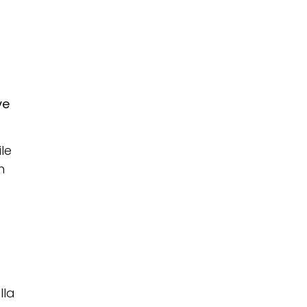
ve
le
n
lla