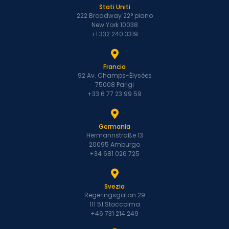
Stati Uniti
222 Broadway 22° piano
New York 10038
+1 332 240 3319
Francia
92 Av. Champs-Élysées
75008 Parigi
+33 6 77 23 99 59
Germania
Hermannstraße 13
20095 Amburgo
+34 681 026 725
Svezia
Regeringsgatan 29
111 51 Stoccolma
+46 731 214 249