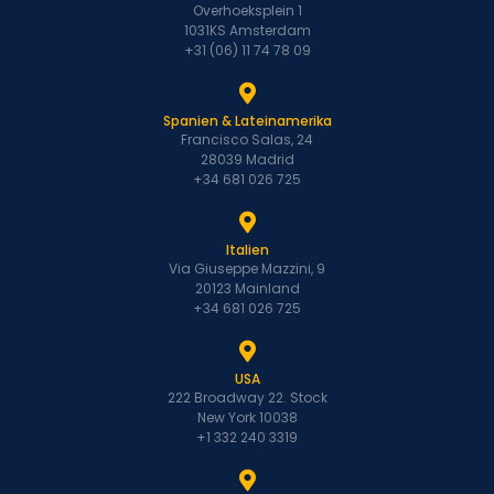
Overhoeksplein 1
1031KS Amsterdam
+31 (06) 11 74 78 09
Spanien & Lateinamerika
Francisco Salas, 24
28039 Madrid
+34 681 026 725
Italien
Via Giuseppe Mazzini, 9
20123 Mainland
+34 681 026 725
USA
222 Broadway 22. Stock
New York 10038
+1 332 240 3319