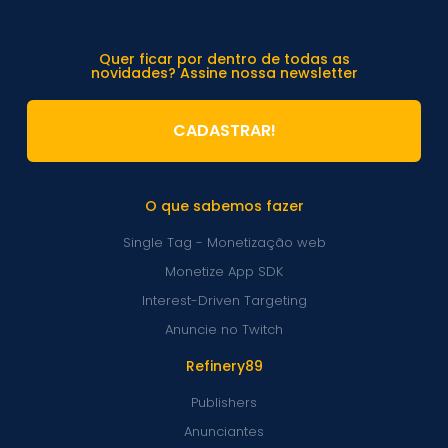
Quer ficar por dentro de todas as
novidades? Assine nossa newsletter
CADASTRAR!
O que sabemos fazer
Single Tag - Monetização web
Monetize App SDK
Interest-Driven Targeting
Anuncie no Twitch
Refinery89
Publishers
Anunciantes