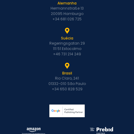
Alemanha
Hermannstraße 13
20095 Hamburgo
+34 681 026 725
Suécia
Regeringsgatan 29
111 51 Estocolmo
+46 731 214 249
Brasil
Rio Claro, 241
01332-010 São Paulo
+34 650 828 529