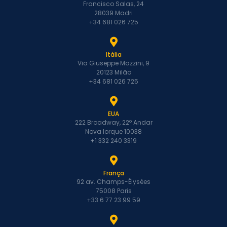
Francisco Salas, 24
28039 Madri
+34 681 026 725
Itália
Via Giuseppe Mazzini, 9
20123 Milão
+34 681 026 725
EUA
222 Broadway, 22º Andar
Nova Iorque 10038
+1 332 240 3319
França
92 av. Champs-Élysées
75008 Paris
+33 6 77 23 99 59