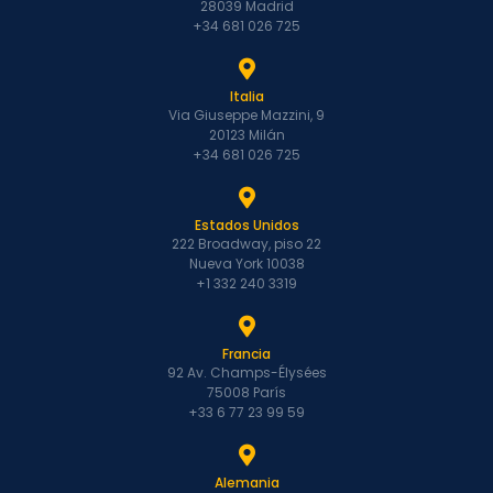
28039 Madrid
+34 681 026 725
Italia
Via Giuseppe Mazzini, 9
20123 Milán
+34 681 026 725
Estados Unidos
222 Broadway, piso 22
Nueva York 10038
+1 332 240 3319
Francia
92 Av. Champs-Élysées
75008 París
+33 6 77 23 99 59
Alemania