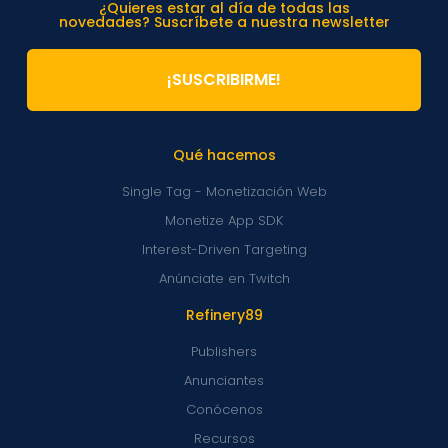
¿Quieres estar al día de todas las
novedades? Suscríbete a nuestra newsletter
¡SUSCRIBIRME!
Qué hacemos
Single Tag - Monetización Web
Monetize App SDK
Interest-Driven Targeting
Anúnciate en Twitch
Refinery89
Publishers
Anunciantes
Conócenos
Recursos