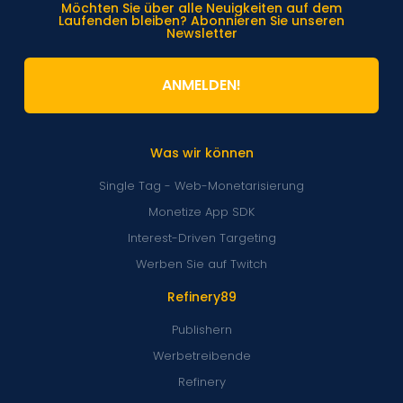
Möchten Sie über alle Neuigkeiten auf dem
Laufenden bleiben? Abonnieren Sie unseren
Newsletter
ANMELDEN!
Was wir können
Single Tag - Web-Monetarisierung
Monetize App SDK
Interest-Driven Targeting
Werben Sie auf Twitch
Refinery89
Publishern
Werbetreibende
Refinery