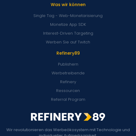
Was wir können
Single Tag - Web-Monetarisierung
Monetize App SDK
Interest-Driven Targeting
Werben Sie auf Twitch
Refinery89
Publishern
Werbetreibende
Refinery
Ressourcen
Referral Program
Wir revolutionieren das Werbeökosystem mit Technologie und
individueller Aufmerksamkeit.