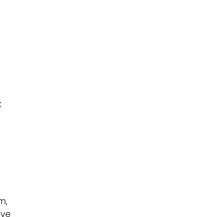
k
m,
 ve