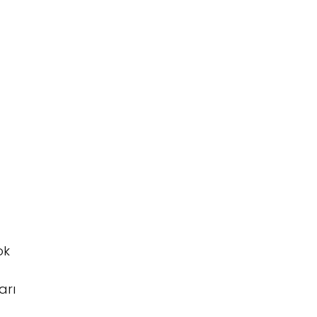
ok
arı