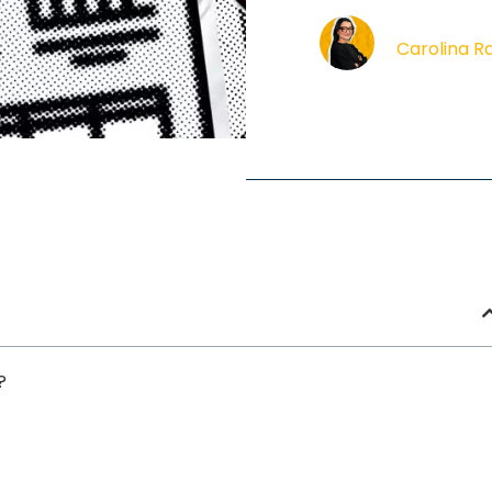
Carolina R
?