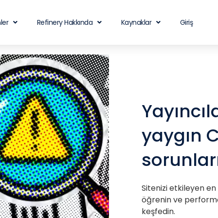
ler
Refinery Hakkında
Kaynaklar
Giriş
Yayıncıla
yaygın C
sorunlar
Sitenizi etkileyen e
öğrenin ve performan
keşfedin.