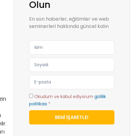
Olun
En son haberler, eğitimler ve web
seminerleri hakkında güncel kalın
Okudum ve kabul ediyorum
gizlilik
zin
politikası
*
ı
BENİ İŞARETLE!
ir.
rı