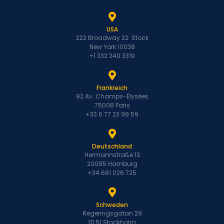
USA
222 Broadway 22. Stock
New York 10038
+1 332 240 3319
Frankreich
92 Av. Champs-Élysées
75008 Paris
+33 6 77 23 99 59
Deutschland
Hermannstraße 13
20095 Hamburg
+34 681 026 725
Schweden
Regeringsgatan 29
111 51 Stockholm