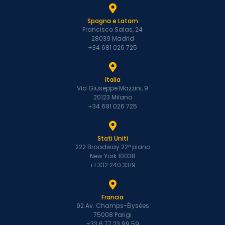
Spagna e Latam
Francisco Salas, 24
28039 Madrid
+34 681 026 725
Italia
Via Giuseppe Mazzini, 9
20123 Milano
+34 681 026 725
Stati Uniti
222 Broadway 22° piano
New York 10038
+1 332 240 3319
Francia
92 Av. Champs-Élysées
75008 Parigi
+33 6 77 23 99 59