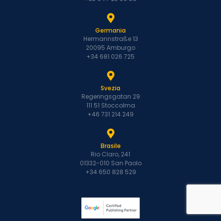
Germania
Hermannstraße 13
20095 Amburgo
+34 681 026 725
Svezia
Regeringsgatan 29
111 51 Stoccolma
+46 731 214 249
Brasile
Rio Claro, 241
01332-010 San Paolo
+34 650 828 529