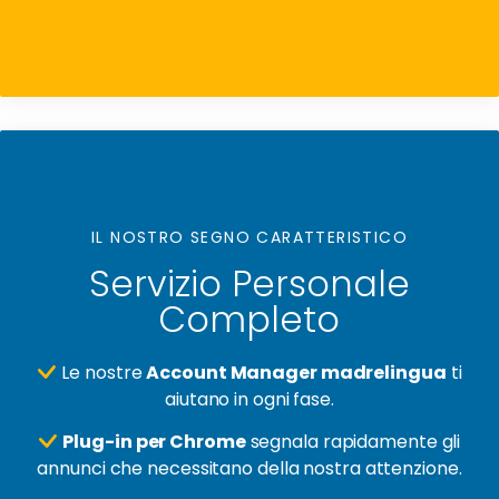
IL NOSTRO SEGNO CARATTERISTICO
Servizio Personale
Completo
Le nostre
Account Manager madrelingua
ti
aiutano in ogni fase.
Plug-in per Chrome
segnala rapidamente gli
annunci che necessitano della nostra attenzione.