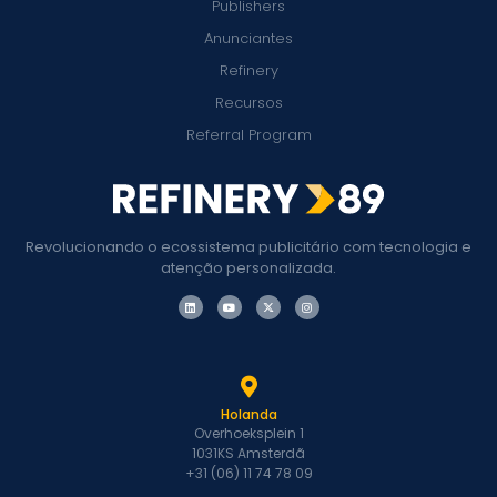
Publishers
Anunciantes
Refinery
Recursos
Referral Program
Revolucionando o ecossistema publicitário com tecnologia e
atenção personalizada.
Holanda
Overhoeksplein 1
1031KS Amsterdã
+31 (06) 11 74 78 09