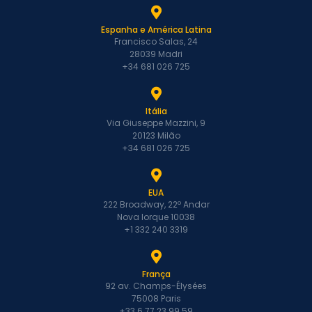
Espanha e América Latina
Francisco Salas, 24
28039 Madri
+34 681 026 725
Itália
Via Giuseppe Mazzini, 9
20123 Milão
+34 681 026 725
EUA
222 Broadway, 22º Andar
Nova Iorque 10038
+1 332 240 3319
França
92 av. Champs-Élysées
75008 Paris
+33 6 77 23 99 59