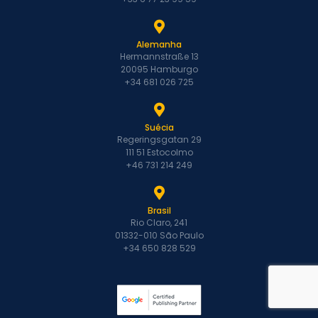
Alemanha
Hermannstraße 13
20095 Hamburgo
+34 681 026 725
Suécia
Regeringsgatan 29
111 51 Estocolmo
+46 731 214 249
Brasil
Rio Claro, 241
01332-010 São Paulo
+34 650 828 529