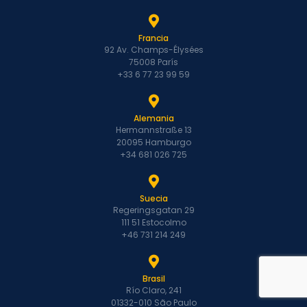
Francia
92 Av. Champs-Élysées
75008 París
+33 6 77 23 99 59
Alemania
Hermannstraße 13
20095 Hamburgo
+34 681 026 725
Suecia
Regeringsgatan 29
111 51 Estocolmo
+46 731 214 249
Brasil
Río Claro, 241
01332-010 São Paulo