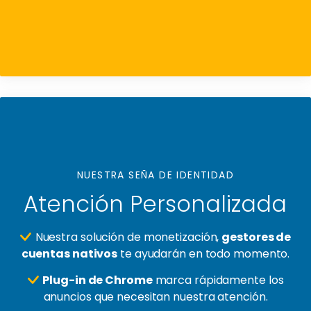
NUESTRA SEÑA DE IDENTIDAD
Atención Personalizada
Nuestra solución de monetización,
gestores de
cuentas nativos
te ayudarán en todo momento.
Plug-in de Chrome
marca rápidamente los
anuncios que necesitan nuestra atención.