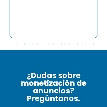
general fue muy satisfactoria, principalmente
debido al excelente apoyo de Francesco
Molea, los resultados económicos alcanzados y
la facilidad de comunicación que hizo que cada
aspecto de la colaboración fuera más simple y
directo."
¿Dudas sobre
monetización de
anuncios?
Pregúntanos.