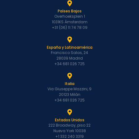
Países Bajos
Overhoeksplein 1
1031KS Ámsterdam
+31 (06) 11 74 78 09
España y Latinoamérica
Francisco Salas, 24
28039 Madrid
+34 681 026 725
Italia
Via Giuseppe Mazzini, 9
20123 Milán
+34 681 026 725
Estados Unidos
222 Broadway, piso 22
Nueva York 10038
+1 332 240 3319