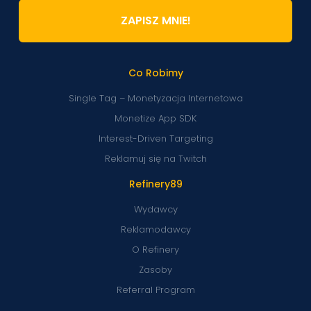
ZAPISZ MNIE!
Co Robimy
Single Tag – Monetyzacja Internetowa
Monetize App SDK
Interest-Driven Targeting
Reklamuj się na Twitch
Refinery89
Wydawcy
Reklamodawcy
O Refinery
Zasoby
Referral Program