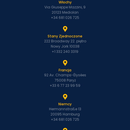
Włochy
Via Giuseppe Mazzini, 9
20123 Mediolan
+34 681 026 725
Stany Zjednoczone
222 Broadway 22. piętro
Nowy Jork 10038
+1 332 240 3319
Francja
92 Av. Champs-Élysées
75008 Paryż
+33 6 77 23 99 59
Niemcy
Hermannstraße 13
20095 Hamburg
+34 681 026 725